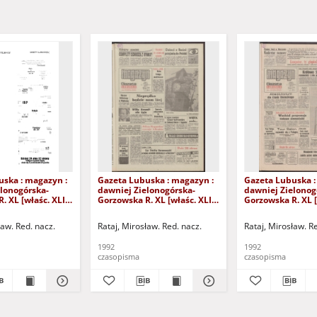
uska : magazyn :
Gazeta Lubuska : magazyn :
Gazeta Lubuska :
lonogórska-
dawniej Zielonogórska-
dawniej Zielonog
. XL [właśc. XLI],
Gorzowska R. XL [właśc. XLI],
Gorzowska R. XL [
24/25/26/27
nr 238 (10/11 października
nr 232 (3/4 paźdz
2). - Wyd. 1
1992). - Wyd. 1
1992). - Wyd. 1
ław. Red. nacz.
Rataj, Mirosław. Red. nacz.
Rataj, Mirosław. R
1992
1992
czasopisma
czasopisma