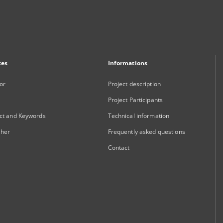
xes
Informations
or
Project description
Project Participants
ct and Keywords
Technical information
sher
Frequently asked questions
Contact