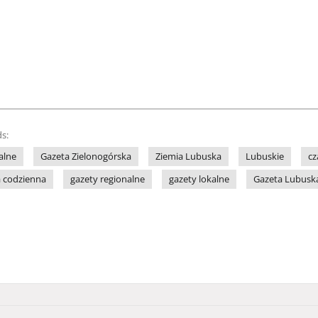
s:
alne
Gazeta Zielonogórska
Ziemia Lubuska
Lubuskie
cz
a codzienna
gazety regionalne
gazety lokalne
Gazeta Lubusk