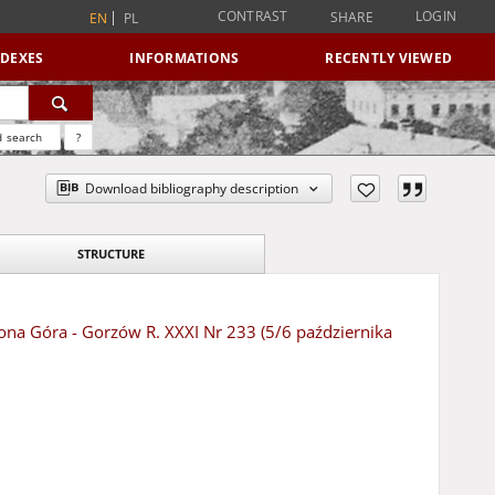
CONTRAST
LOGIN
SHARE
EN
PL
NDEXES
INFORMATIONS
RECENTLY VIEWED
 search
?
Download bibliography description
STRUCTURE
elona Góra - Gorzów R. XXXI Nr 233 (5/6 października