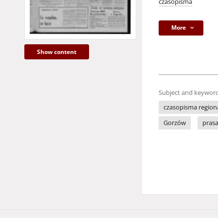
czasopisma
More
Show content
Subject and keyword
czasopisma region
Gorzów
pras