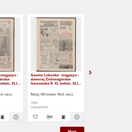
 magazyn :
Gazeta Lubuska : magazyn :
Gazeta Lubuska : maga
órska-
dawniej Zielonogórska-
dawniej Zielonogórska
właśc. XLI],
Gorzowska R. XL [właśc. XLI],
Gorzowska R. XL [właśc.
iernika
nr 226 (26/27 września 1992).
nr 250 (24/25 paździer
- Wyd. 1
1992). - Wyd. 1
ed. nacz.
Rataj, Mirosław. Red. nacz.
Rataj, Mirosław. Red. nac
1992
1992
czasopisma
czasopisma
More