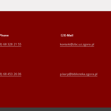
Phone
E-Mail
8) 68 328 21 55
kontakt@zbc.uz.zgora.pl
8) 68 453 26 06
p.karp@biblioteka.zgora.pl