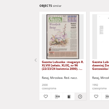
OBJECTS
similar
Gazeta Lubuska : magazyn R.
Gazeta Lub
XLVIII [właśc. XLIX], nr 96
dawniej Zie
(22/23/24 kwietnia 2000). -
Gorzowska R
Wyd. A
nr 300 (23/
grudnia 199
Rataj, Mirosław. Red. nacz.
Rataj, Miros
2000
1992
czasopisma
czasopisma