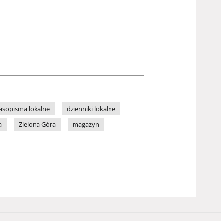
asopisma lokalne
dzienniki lokalne
a
Zielona Góra
magazyn