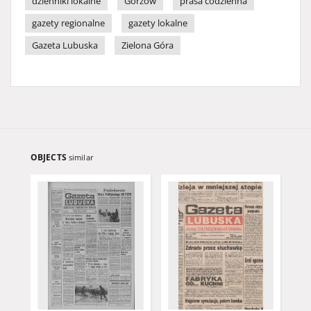
dzienniki lokalne
Gorzów
prasa codzienna
gazety regionalne
gazety lokalne
Gazeta Lubuska
Zielona Góra
OBJECTS
similar