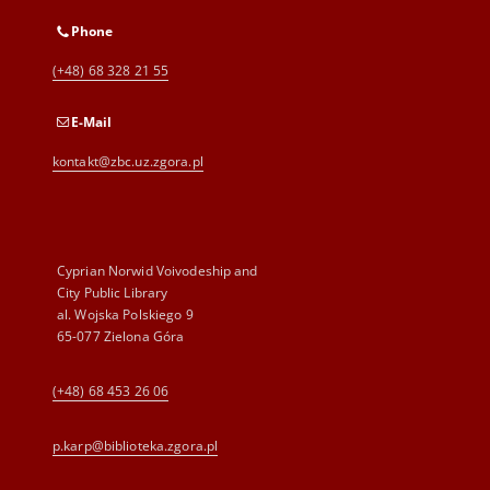
Phone
(+48) 68 328 21 55
E-Mail
kontakt@zbc.uz.zgora.pl
Cyprian Norwid Voivodeship and
City Public Library
al. Wojska Polskiego 9
65-077 Zielona Góra
(+48) 68 453 26 06
p.karp@biblioteka.zgora.pl