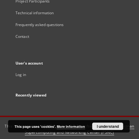
Project Participants
Technical information
Frequently asked questions
Contact
User's account
Log in
Recently viewed
This service runs on
DInGO dLibra 6.3.21
software created by
I understand
Poznan
This page uses 'cookies'.
More information
Supercomputing and Networking Center (PSNC)