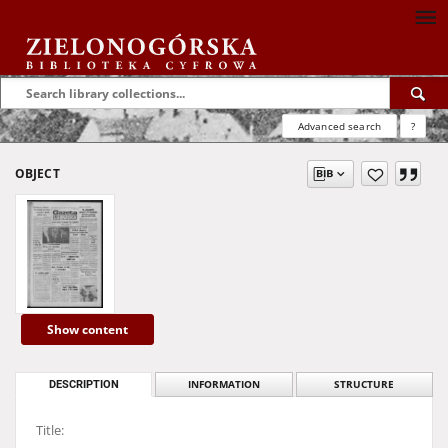
Advanced search
?
OBJECT
Show content
DESCRIPTION
INFORMATION
STRUCTURE
Title: