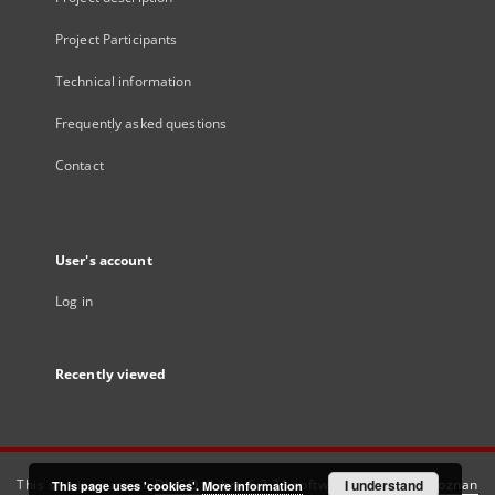
Project Participants
Technical information
Frequently asked questions
Contact
User's account
Log in
Recently viewed
This service runs on
DInGO dLibra 6.3.21
software created by
I understand
Poznan
This page uses 'cookies'.
More information