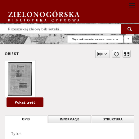
Wyszukiwanie zaawansowane
?
OBIEKT
Pokaż treść
OPIS
INFORMACJE
STRUKTURA
Tytuł: