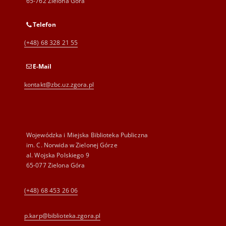
65-762 Zielona Góra
Telefon
(+48) 68 328 21 55
E-Mail
kontakt@zbc.uz.zgora.pl
Wojewódzka i Miejska Biblioteka Publiczna
im. C. Norwida w Zielonej Górze
al. Wojska Polskiego 9
65-077 Zielona Góra
(+48) 68 453 26 06
p.karp@biblioteka.zgora.pl