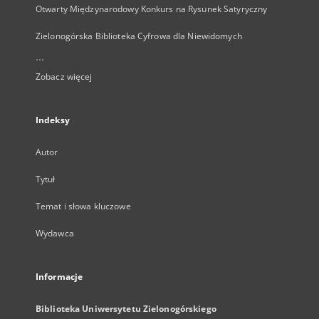
Otwarty Międzynarodowy Konkurs na Rysunek Satyryczny
Zielonogórska Biblioteka Cyfrowa dla Niewidomych
...
Zobacz więcej
Indeksy
Autor
Tytuł
Temat i słowa kluczowe
Wydawca
Informacje
Biblioteka Uniwersytetu Zielonogórskiego