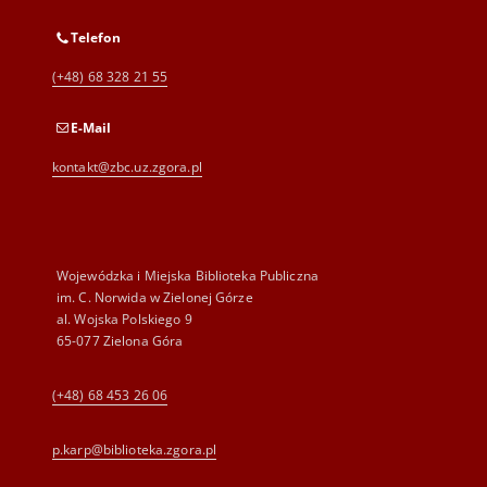
Telefon
(+48) 68 328 21 55
E-Mail
kontakt@zbc.uz.zgora.pl
Wojewódzka i Miejska Biblioteka Publiczna
im. C. Norwida w Zielonej Górze
al. Wojska Polskiego 9
65-077 Zielona Góra
(+48) 68 453 26 06
p.karp@biblioteka.zgora.pl