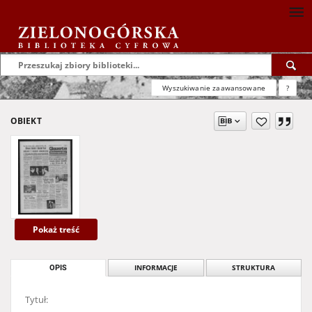
Wyszukiwanie zaawansowane
?
OBIEKT
Pokaż treść
OPIS
INFORMACJE
STRUKTURA
Tytuł: