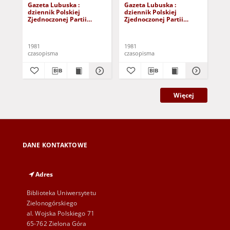
Gazeta Lubuska :
Gazeta Lubuska :
Gaz
dziennik Polskiej
dziennik Polskiej
dzi
Zjednoczonej Partii
Zjednoczonej Partii
Zje
Robotniczej : Zielona
Robotniczej : Zielona
Rob
Góra - Gorzów R. XXIX Nr
Góra - Gorzów R. XXIX Nr
Gór
241 (3 grudnia 1981). -
236 (26 listopada 1981). -
231
1981
1981
198
Wyd. A
Wyd. A
Wy
czasopisma
czasopisma
cza
Więcej
DANE KONTAKTOWE
Adres
Biblioteka Uniwersytetu
Zielonogórskiego
al. Wojska Polskiego 71
65-762 Zielona Góra