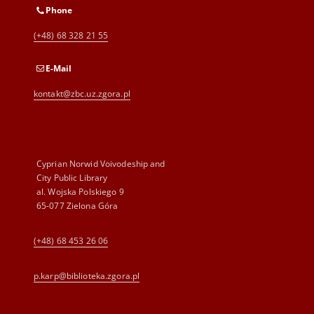
Phone
(+48) 68 328 21 55
E-Mail
kontakt@zbc.uz.zgora.pl
Cyprian Norwid Voivodeship and
City Public Library
al. Wojska Polskiego 9
65-077 Zielona Góra
(+48) 68 453 26 06
p.karp@biblioteka.zgora.pl