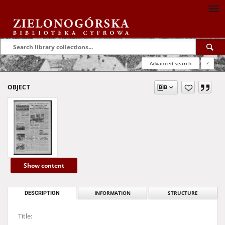
Advanced search
?
OBJECT
Show content
DESCRIPTION
INFORMATION
STRUCTURE
Title: