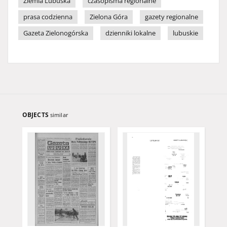
Ziemia Lubuska
czasopisma regionalne
prasa codzienna
Zielona Góra
gazety regionalne
Gazeta Zielonogórska
dzienniki lokalne
lubuskie
OBJECTS
similar