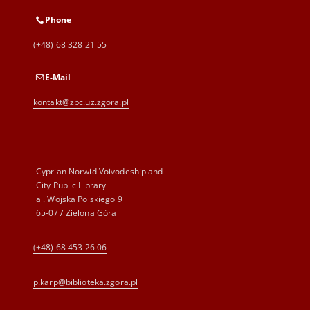
Phone
(+48) 68 328 21 55
E-Mail
kontakt@zbc.uz.zgora.pl
Cyprian Norwid Voivodeship and
City Public Library
al. Wojska Polskiego 9
65-077 Zielona Góra
(+48) 68 453 26 06
p.karp@biblioteka.zgora.pl