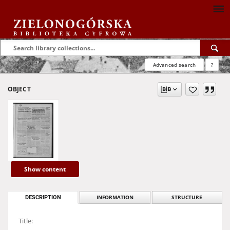
Advanced search
?
OBJECT
Show content
DESCRIPTION
INFORMATION
STRUCTURE
Title: