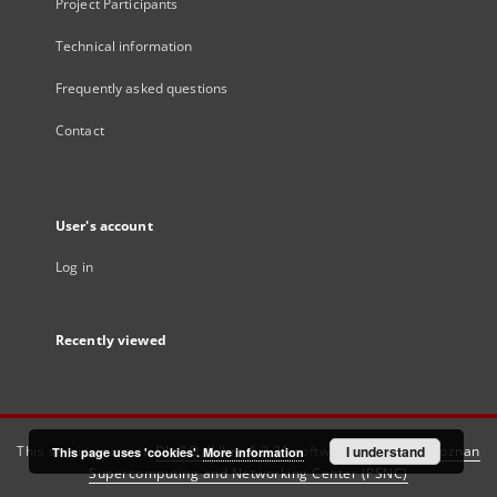
Project Participants
Technical information
Frequently asked questions
Contact
User's account
Log in
Recently viewed
This service runs on
DInGO dLibra 6.3.21
software created by
I understand
Poznan
This page uses 'cookies'.
More information
Supercomputing and Networking Center (PSNC)