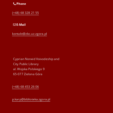
Phone
(+48) 68 328 21 55
E-Mail
kontakt@zbc.uz.zgora.pl
Cyprian Norwid Voivodeship and
City Public Library
al. Wojska Polskiego 9
65-077 Zielona Góra
(+48) 68 453 26 06
p.karp@biblioteka.zgora.pl