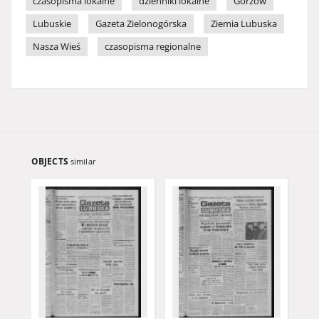
czasopisma lokalne
dzienniki lokalne
Gorzów
Lubuskie
Gazeta Zielonogórska
Ziemia Lubuska
Nasza Wieś
czasopisma regionalne
OBJECTS
similar