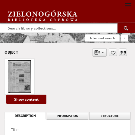
Advanced search
?
OBJECT
Show content
DESCRIPTION
INFORMATION
STRUCTURE
Title: