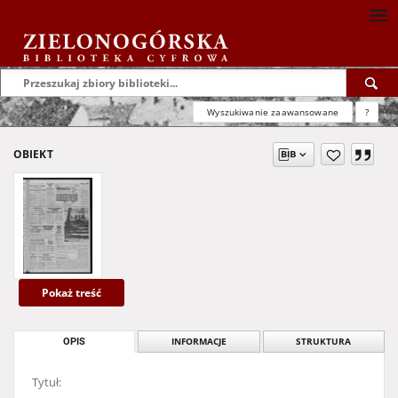
Wyszukiwanie zaawansowane
?
OBIEKT
Pokaż treść
OPIS
INFORMACJE
STRUKTURA
Tytuł: