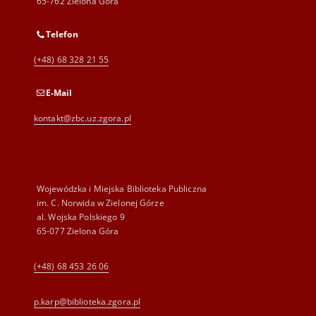
65-762 Zielona Góra
Telefon
(+48) 68 328 21 55
E-Mail
kontakt@zbc.uz.zgora.pl
Wojewódzka i Miejska Biblioteka Publiczna
im. C. Norwida w Zielonej Górze
al. Wojska Polskiego 9
65-077 Zielona Góra
(+48) 68 453 26 06
p.karp@biblioteka.zgora.pl