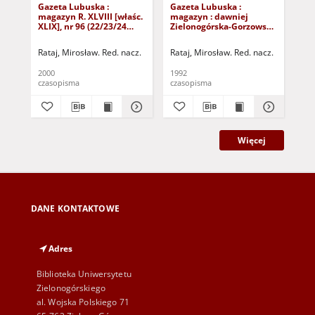
Gazeta Lubuska :
Gazeta Lubuska :
Gaz
magazyn R. XLVIII [właśc.
magazyn : dawniej
ma
XLIX], nr 96 (22/23/24
Zielonogórska-Gorzowska
Zi
kwietnia 2000). - Wyd. A
R. XL [właśc. XLI], nr 300
R. 
(23/24/25/26/27 grudnia
(10
Rataj, Mirosław. Red. nacz.
Rataj, Mirosław. Red. nacz.
Rat
1992). - Wyd. 1
199
2000
1992
199
czasopisma
czasopisma
cza
Więcej
DANE KONTAKTOWE
Adres
Biblioteka Uniwersytetu
Zielonogórskiego
al. Wojska Polskiego 71