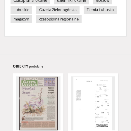
czasopisma lokalne
dzienniki lokalne
Gorzów
Lubuskie
Gazeta Zielonogórska
Ziemia Lubuska
magazyn
czasopisma regionalne
OBIEKTY
podobne