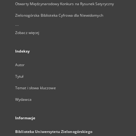
Otwarty Międzynarodowy Konkurs na Rysunek Satyryczny
Zielonogórska Biblioteka Cyfrowa dla Niewidomych
...
Zobacz więcej
Indeksy
Autor
Tytuł
Temat i słowa kluczowe
Wydawca
Informacje
Biblioteka Uniwersytetu Zielonogórskiego