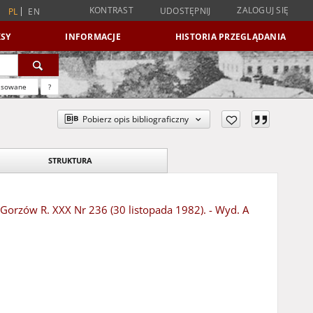
KONTRAST
ZALOGUJ SIĘ
UDOSTĘPNIJ
PL
EN
SY
INFORMACJE
HISTORIA PRZEGLĄDANIA
nsowane
?
Pobierz opis bibliograficzny
STRUKTURA
- Gorzów R. XXX Nr 236 (30 listopada 1982). - Wyd. A