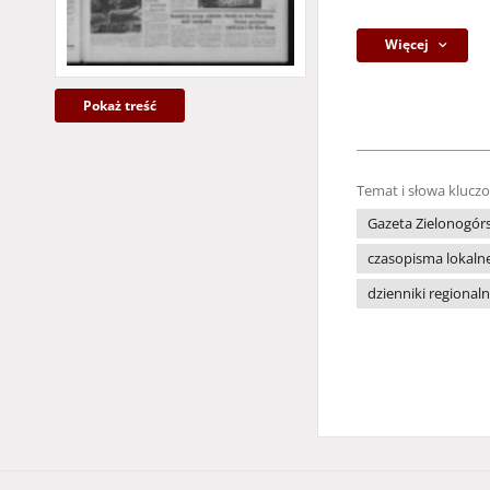
Więcej
Pokaż treść
Temat i słowa klucz
Gazeta Zielonogór
czasopisma lokaln
dzienniki regional