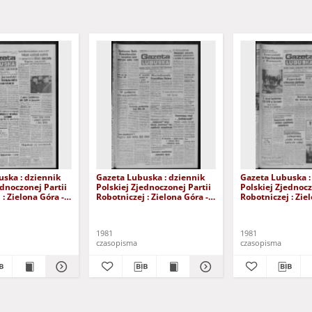
ska : dziennik
Gazeta Lubuska : dziennik
Gazeta Lubuska :
ednoczonej Partii
Polskiej Zjednoczonej Partii
Polskiej Zjednocz
: Zielona Góra -
Robotniczej : Zielona Góra -
Robotniczej : Zie
XIX Nr 236 (26
Gorzów R. XXIX Nr 231 (19
Gorzów R. XXIX N
981). - Wyd. A
listopada 1981). - Wyd. A
listopada 1981). 
1981
1981
czasopisma
czasopisma