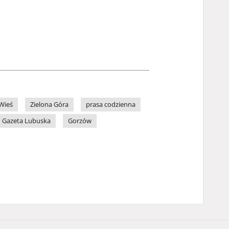
Wieś
Zielona Góra
prasa codzienna
Gazeta Lubuska
Gorzów