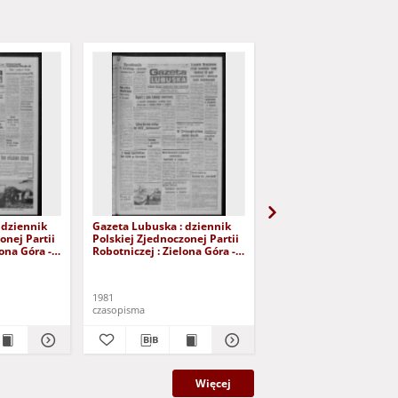
 dziennik
Gazeta Lubuska : dziennik
Gazeta Lubuska : dzie
onej Partii
Polskiej Zjednoczonej Partii
Polskiej Zjednoczonej P
lona Góra -
Robotniczej : Zielona Góra -
Robotniczej : Zielona G
r 226 (12
Gorzów R. XXIX Nr 221 (5
Gorzów R. XXIX Nr 216 
- Wyd. A
listopada 1981). - Wyd. A
października 1981). - W
1981
1981
czasopisma
czasopisma
Więcej