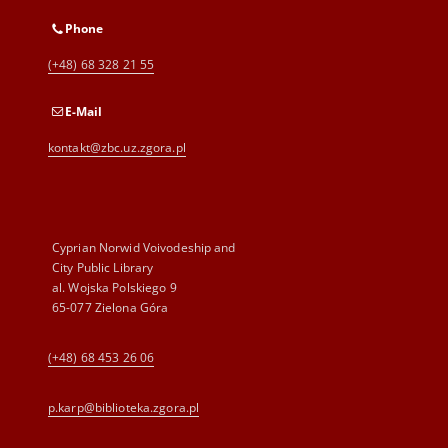
Phone
(+48) 68 328 21 55
E-Mail
kontakt@zbc.uz.zgora.pl
Cyprian Norwid Voivodeship and
City Public Library
al. Wojska Polskiego 9
65-077 Zielona Góra
(+48) 68 453 26 06
p.karp@biblioteka.zgora.pl