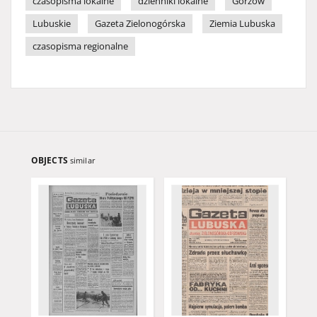
czasopisma lokalne
dzienniki lokalne
Gorzów
Lubuskie
Gazeta Zielonogórska
Ziemia Lubuska
czasopisma regionalne
OBJECTS
similar