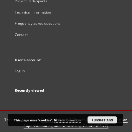
Project Participants
Technical information
Frequently asked questions
Contact
User's account
Log in
Recently viewed
This service runs on
DInGO dLibra 6.3.21
software created by
I understand
Poznan
This page uses 'cookies'.
More information
Supercomputing and Networking Center (PSNC)