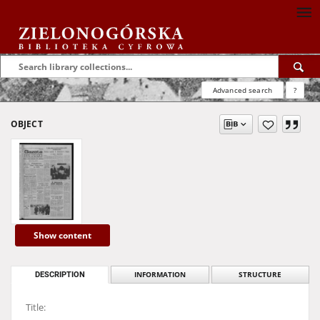
Advanced search
?
OBJECT
Show content
DESCRIPTION
INFORMATION
STRUCTURE
Title: