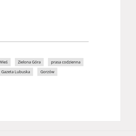
Wieś
Zielona Góra
prasa codzienna
Gazeta Lubuska
Gorzów