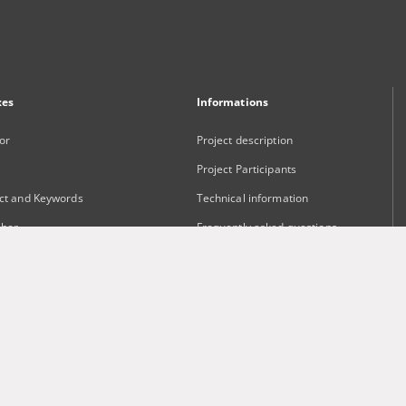
xes
Informations
or
Project description
Project Participants
ct and Keywords
Technical information
sher
Frequently asked questions
Contact