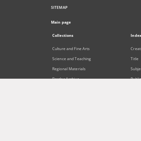
SITEMAP
Main page
Collections
Inde
Culture and Fine Arts
Creat
Science and Teaching
Title
Regional Materials
Subje
Border Archive
Publi
Gazeta Zielonogórska - Gazeta
Lubuska
International Open Cartoon Contest
Digital Library Zielona Gora for the
Blind
...