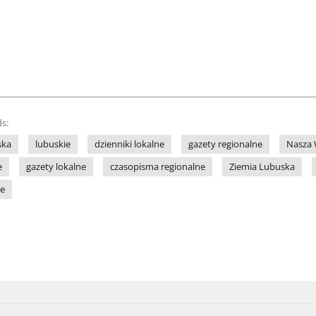
s:
ska
lubuskie
dzienniki lokalne
gazety regionalne
Nasza 
e
gazety lokalne
czasopisma regionalne
Ziemia Lubuska
ne