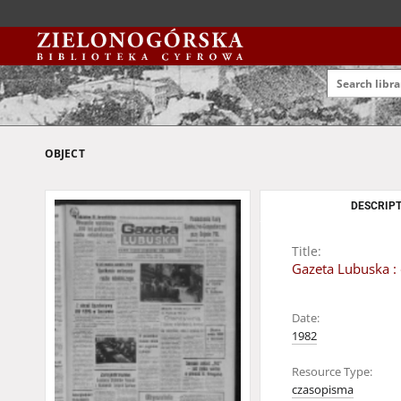
OBJECT
DESCRIPT
Title:
Gazeta Lubuska : 
Date:
1982
Resource Type:
czasopisma