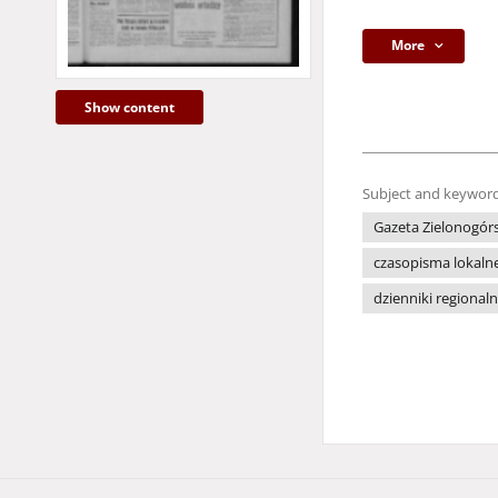
More
Show content
Subject and keyword
Gazeta Zielonogór
czasopisma lokaln
dzienniki regional