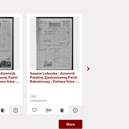
 dziennik
Gazeta Lubuska : dziennik
Gazeta Lubuska : dzie
onej Partii
Polskiej Zjednoczonej Partii
Polskiej Zjednoczonej P
lona Góra -
Robotniczej : Zielona Góra -
Robotniczej : Zielona G
r 226 (12
Gorzów R. XXIX Nr 221 (5
Gorzów R. XXIX Nr 216 
- Wyd. A
listopada 1981). - Wyd. A
października 1981). - W
1981
1981
czasopisma
czasopisma
More