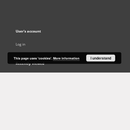
User's account
Log in
I understand
This page uses 'cookies'.
More information
Recently viewed