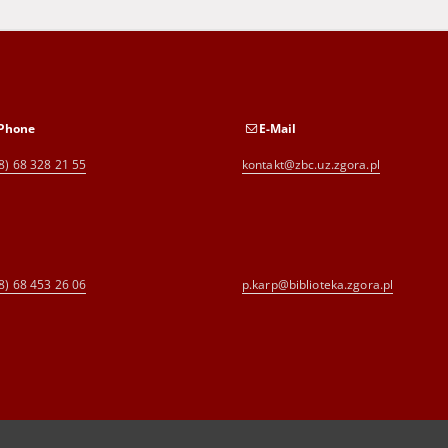
Phone
E-Mail
8) 68 328 21 55
kontakt@zbc.uz.zgora.pl
8) 68 453 26 06
p.karp@biblioteka.zgora.pl