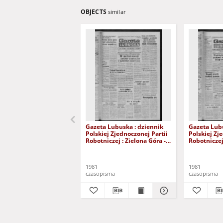
OBJECTS
similar
Gazeta Lubuska : dziennik
Gazeta Lubu
Polskiej Zjednoczonej Partii
Polskiej Zj
Robotniczej : Zielona Góra -
Robotniczej 
Gorzów R. XXIX Nr 241 (3
Gorzów R. X
grudnia 1981). - Wyd. A
listopada 1
1981
1981
czasopisma
czasopisma