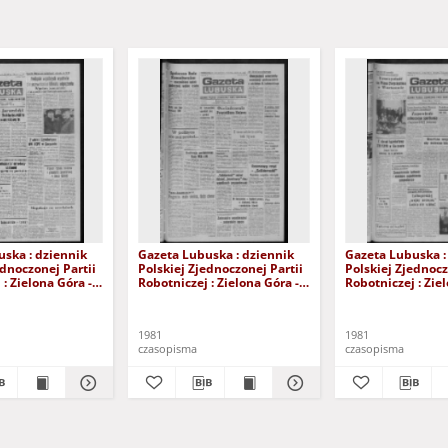
ska : dziennik
Gazeta Lubuska : dziennik
Gazeta Lubuska :
ednoczonej Partii
Polskiej Zjednoczonej Partii
Polskiej Zjednocz
: Zielona Góra -
Robotniczej : Zielona Góra -
Robotniczej : Zie
XIX Nr 236 (26
Gorzów R. XXIX Nr 231 (19
Gorzów R. XXIX N
981). - Wyd. A
listopada 1981). - Wyd. A
listopada 1981). 
1981
1981
czasopisma
czasopisma