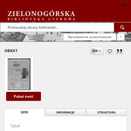
Wyszukiwanie zaawansowane
?
OBIEKT
Pokaż treść
OPIS
INFORMACJE
STRUKTURA
Tytuł: