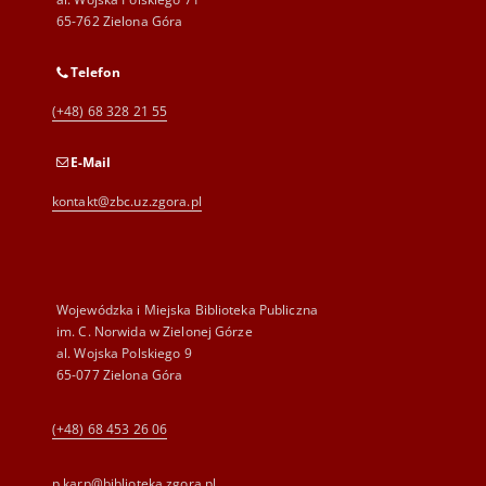
65-762 Zielona Góra
Telefon
(+48) 68 328 21 55
E-Mail
kontakt@zbc.uz.zgora.pl
Wojewódzka i Miejska Biblioteka Publiczna
im. C. Norwida w Zielonej Górze
al. Wojska Polskiego 9
65-077 Zielona Góra
(+48) 68 453 26 06
p.karp@biblioteka.zgora.pl