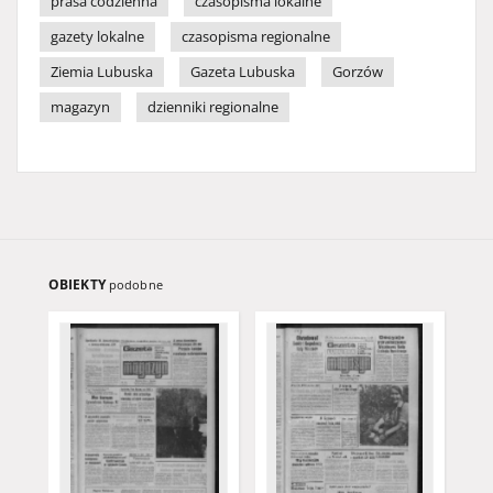
prasa codzienna
czasopisma lokalne
gazety lokalne
czasopisma regionalne
Ziemia Lubuska
Gazeta Lubuska
Gorzów
magazyn
dzienniki regionalne
OBIEKTY
podobne