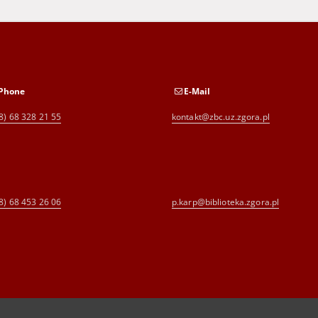
Phone
E-Mail
8) 68 328 21 55
kontakt@zbc.uz.zgora.pl
8) 68 453 26 06
p.karp@biblioteka.zgora.pl