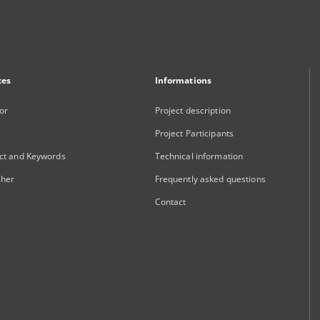
xes
Informations
or
Project description
Project Participants
ct and Keywords
Technical information
sher
Frequently asked questions
Contact