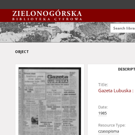
OBJECT
DESCRIPT
Title:
Gazeta Lubuska : 
Date:
1985
Resource Type:
czasopisma