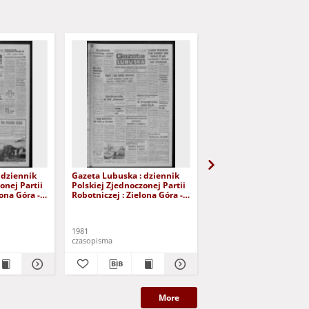
 dziennik
Gazeta Lubuska : dziennik
Gazeta Lubuska : dzie
onej Partii
Polskiej Zjednoczonej Partii
Polskiej Zjednoczonej P
lona Góra -
Robotniczej : Zielona Góra -
Robotniczej : Zielona G
r 226 (12
Gorzów R. XXIX Nr 221 (5
Gorzów R. XXIX Nr 216 
- Wyd. A
listopada 1981). - Wyd. A
października 1981). - W
1981
1981
czasopisma
czasopisma
More