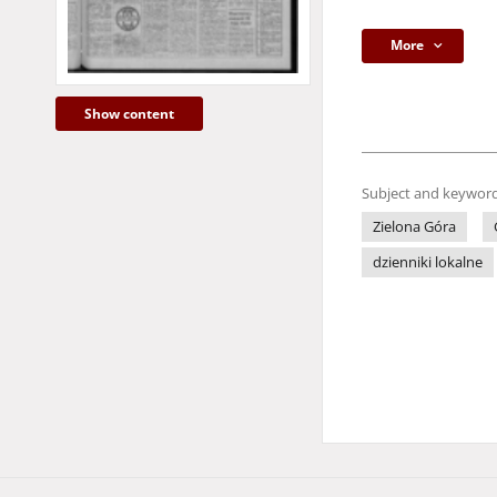
More
Show content
Subject and keyword
Zielona Góra
dzienniki lokalne