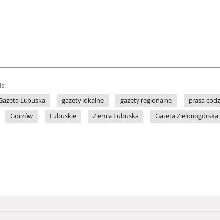
s:
Gazeta Lubuska
gazety lokalne
gazety regionalne
prasa cod
Gorzów
Lubuskie
Ziemia Lubuska
Gazeta Zielonogórska