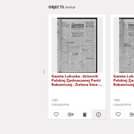
OBJECTS
similar
Gazeta Lubuska : dziennik
Gazeta Lubu
Polskiej Zjednoczonej Partii
Polskiej Zj
Robotniczej : Zielona Góra -
Robotniczej 
Gorzów R. XXIX Nr 241 (3
Gorzów R. X
grudnia 1981). - Wyd. A
listopada 1
1981
1981
czasopisma
czasopisma