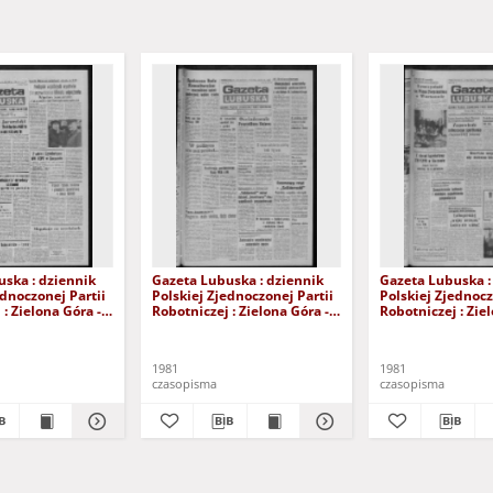
ska : dziennik
Gazeta Lubuska : dziennik
Gazeta Lubuska :
ednoczonej Partii
Polskiej Zjednoczonej Partii
Polskiej Zjednocz
: Zielona Góra -
Robotniczej : Zielona Góra -
Robotniczej : Zie
XIX Nr 236 (26
Gorzów R. XXIX Nr 231 (19
Gorzów R. XXIX N
981). - Wyd. A
listopada 1981). - Wyd. A
listopada 1981). 
1981
1981
czasopisma
czasopisma