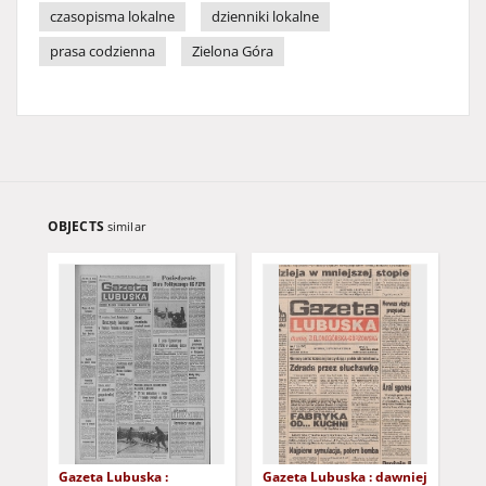
czasopisma lokalne
dzienniki lokalne
prasa codzienna
Zielona Góra
OBJECTS
similar
Gazeta Lubuska :
Gazeta Lubuska : dawniej
Gaz