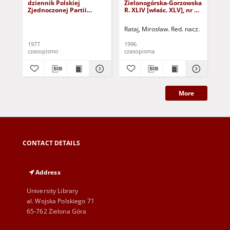
dziennik Polskiej
Zielonogórska-Gorzowska
Zi
Zjednoczonej Partii
R. XLIV [właśc. XLV], nr 52
R. 
Robotniczej : Zielona
(1 marca 1996). - Wyd. 1
(23
Góra - Gorzów R. XXVI Nr
Rataj, Mirosław. Red. nacz.
Rat
43 (23 lutego 1977). -
Wyd. A
1977
1996
199
czasopismo
czasopisma
cza
More
CONTACT DETAILS
Address
University Library
al. Wojska Polskiego 71
65-762 Zielona Góra