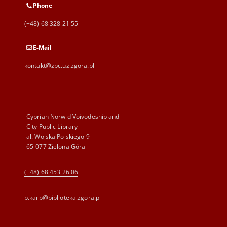
Phone
(+48) 68 328 21 55
E-Mail
kontakt@zbc.uz.zgora.pl
Cyprian Norwid Voivodeship and
City Public Library
al. Wojska Polskiego 9
65-077 Zielona Góra
(+48) 68 453 26 06
p.karp@biblioteka.zgora.pl