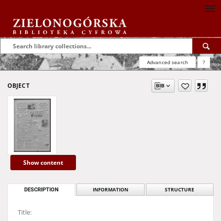
Advanced search
?
OBJECT
Show content
DESCRIPTION
INFORMATION
STRUCTURE
Title: