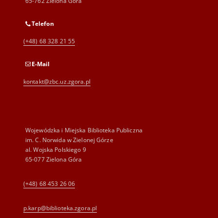
65-762 Zielona Góra
Telefon
(+48) 68 328 21 55
E-Mail
kontakt@zbc.uz.zgora.pl
Wojewódzka i Miejska Biblioteka Publiczna
im. C. Norwida w Zielonej Górze
al. Wojska Polskiego 9
65-077 Zielona Góra
(+48) 68 453 26 06
p.karp@biblioteka.zgora.pl