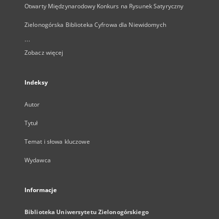
Otwarty Międzynarodowy Konkurs na Rysunek Satyryczny
Zielonogórska Biblioteka Cyfrowa dla Niewidomych
...
Zobacz więcej
Indeksy
Autor
Tytuł
Temat i słowa kluczowe
Wydawca
Informacje
Biblioteka Uniwersytetu Zielonogórskiego