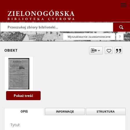
Wyszukiwanie zaawansowane
?
OBIEKT
Pokaż treść
OPIS
INFORMACJE
STRUKTURA
Tytuł: