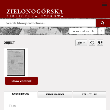
Advanced search
?
OBJECT
Show content
DESCRIPTION
INFORMATION
STRUCTURE
Title: