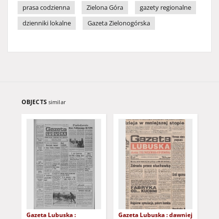
prasa codzienna
Zielona Góra
gazety regionalne
dzienniki lokalne
Gazeta Zielonogórska
OBJECTS
similar
Gazeta Lubuska :
Gazeta Lubuska : dawniej
Gaz