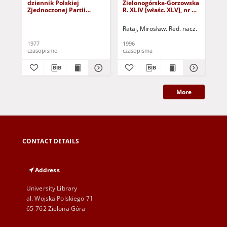
dziennik Polskiej
Zielonogórska-Gorzowska
Zi
Zjednoczonej Partii
R. XLIV [właśc. XLV], nr 52
R. 
Robotniczej : Zielona
(1 marca 1996). - Wyd. 1
(23
Góra - Gorzów R. XXVI Nr
Rataj, Mirosław. Red. nacz.
Rat
43 (23 lutego 1977). -
Wyd. A
1977
1996
199
czasopismo
czasopisma
cza
More
CONTACT DETAILS
Address
University Library
al. Wojska Polskiego 71
65-762 Zielona Góra