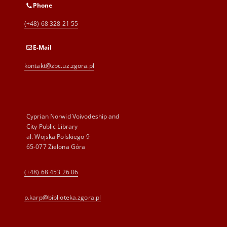
Phone
(+48) 68 328 21 55
E-Mail
kontakt@zbc.uz.zgora.pl
Cyprian Norwid Voivodeship and
City Public Library
al. Wojska Polskiego 9
65-077 Zielona Góra
(+48) 68 453 26 06
p.karp@biblioteka.zgora.pl