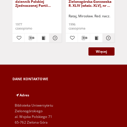
dziennik Polskiej
Zielonogórska-Gorzowska
Zi
Zjednoczonej Partii
R. XLIV [właśc. XLV], nr 52
R. 
Robotniczej : Zielona
(1 marca 1996). - Wyd. 1
(23
Góra - Gorzów R. XXVI Nr
Rataj, Mirosław. Red. nacz.
Rat
43 (23 lutego 1977). -
Wyd. A
1977
1996
199
czasopismo
czasopisma
cza
Więcej
DANE KONTAKTOWE
Adres
Biblioteka Uniwersytetu
Zielonogórskiego
al. Wojska Polskiego 71
65-762 Zielona Góra