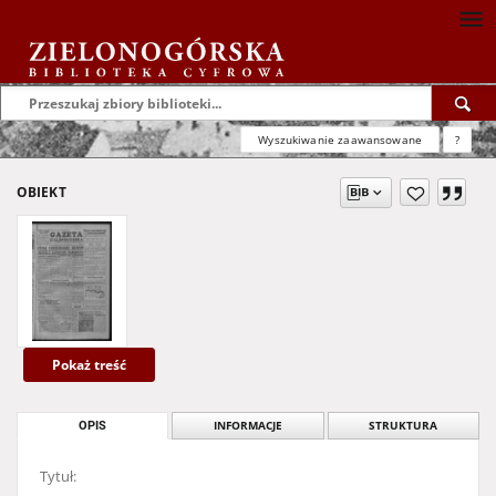
Wyszukiwanie zaawansowane
?
OBIEKT
Pokaż treść
OPIS
INFORMACJE
STRUKTURA
Tytuł: