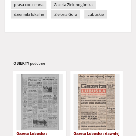
prasa codzienna
Gazeta Zielonogórska
dzienniki lokalne
Zielona Góra
Lubuskie
OBIEKTY
podobne
Gazeta Lubuska :
Gazeta Lubuska : dawniej
Gaz