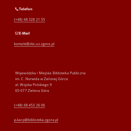
Telefon
(+48) 68 328 21 55
E-Mail
kontakt@zbc.uz.zgora.pl
Wojewódzka i Miejska Biblioteka Publiczna
im. C. Norwida w Zielonej Górze
al. Wojska Polskiego 9
65-077 Zielona Góra
(+48) 68 453 26 06
p.karp@biblioteka.zgora.pl