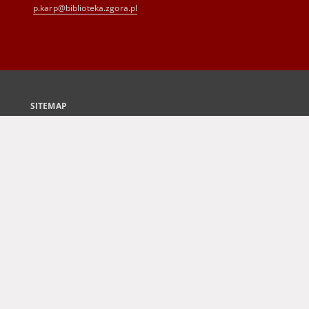
p.karp@biblioteka.zgora.pl
SITEMAP
Main page
Collections
Culture and Fine Arts
Science and Teaching
Regional Materials
Border Archive