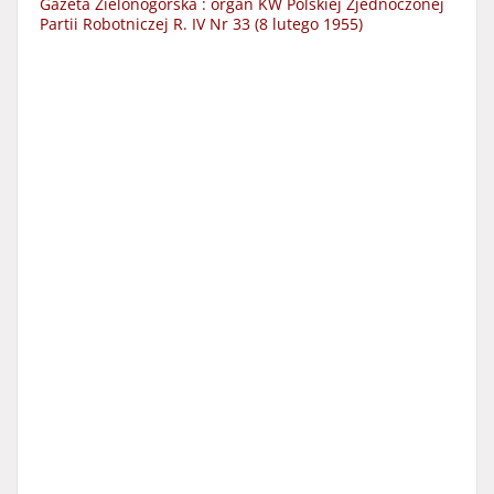
Gazeta Zielonogórska : organ KW Polskiej Zjednoczonej
Partii Robotniczej R. IV Nr 33 (8 lutego 1955)