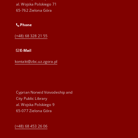
al. Wojska Polskiego 71
65-762 Zielona Góra
Phone
(+48) 68 328 21 55
E-Mail
kontakt@zbc.uz.zgora.pl
Cyprian Norwid Voivodeship and
City Public Library
al. Wojska Polskiego 9
65-077 Zielona Góra
(+48) 68 453 26 06