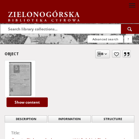
Advanced search
?
OBJECT
Show content
DESCRIPTION
INFORMATION
STRUCTURE
Title: