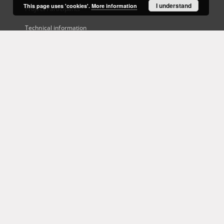
I understand
This page uses 'cookies'.
More information
Project Participants
Technical information
Frequently asked questions
Contact
User's account
Log in
Recently viewed
This service runs on
DInGO dLibra 6.3.21
software created by
Poznan
Supercomputing and Networking Center (PSNC)