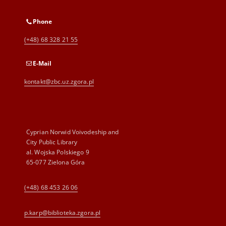
Phone
(+48) 68 328 21 55
E-Mail
kontakt@zbc.uz.zgora.pl
Cyprian Norwid Voivodeship and
City Public Library
al. Wojska Polskiego 9
65-077 Zielona Góra
(+48) 68 453 26 06
p.karp@biblioteka.zgora.pl