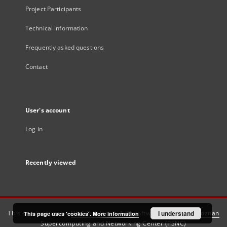
Project Participants
Technical information
Frequently asked questions
Contact
User's account
Log in
Recently viewed
This service runs on
DInGO dLibra 6.3.21
software created by
I understand
Poznan
This page uses 'cookies'.
More information
Supercomputing and Networking Center (PSNC)