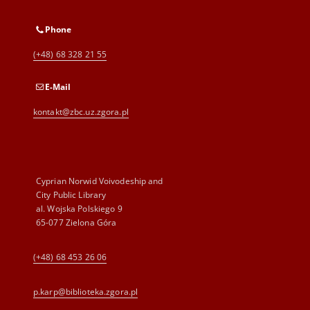
Phone
(+48) 68 328 21 55
E-Mail
kontakt@zbc.uz.zgora.pl
Cyprian Norwid Voivodeship and
City Public Library
al. Wojska Polskiego 9
65-077 Zielona Góra
(+48) 68 453 26 06
p.karp@biblioteka.zgora.pl