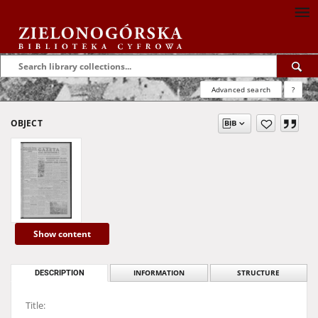
Advanced search
?
OBJECT
Show content
DESCRIPTION
INFORMATION
STRUCTURE
Title: