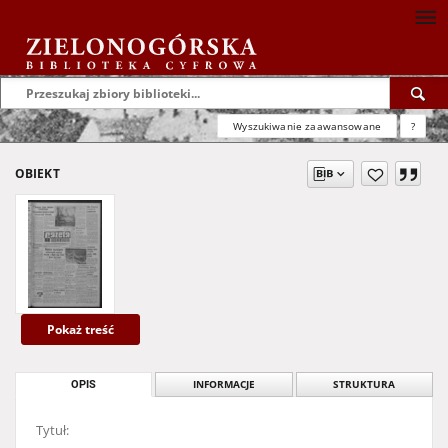
Wyszukiwanie zaawansowane
?
OBIEKT
Pokaż treść
OPIS
INFORMACJE
STRUKTURA
Tytuł: