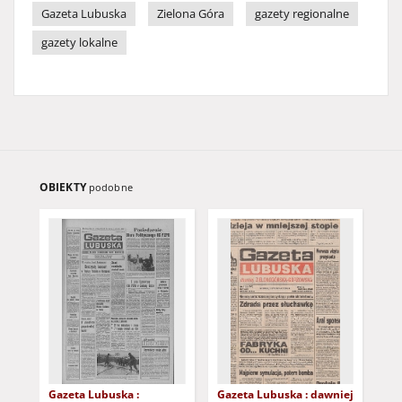
Gazeta Lubuska
Zielona Góra
gazety regionalne
gazety lokalne
OBIEKTY
podobne
Gazeta Lubuska :
Gazeta Lubuska : dawniej
Gaz