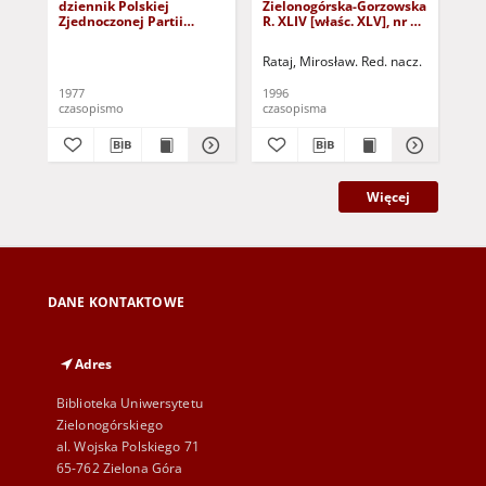
dziennik Polskiej
Zielonogórska-Gorzowska
Zi
Zjednoczonej Partii
R. XLIV [właśc. XLV], nr 52
R. 
Robotniczej : Zielona
(1 marca 1996). - Wyd. 1
(23
Góra - Gorzów R. XXVI Nr
Rataj, Mirosław. Red. nacz.
Rat
43 (23 lutego 1977). -
Wyd. A
1977
1996
199
czasopismo
czasopisma
cza
Więcej
DANE KONTAKTOWE
Adres
Biblioteka Uniwersytetu
Zielonogórskiego
al. Wojska Polskiego 71
65-762 Zielona Góra