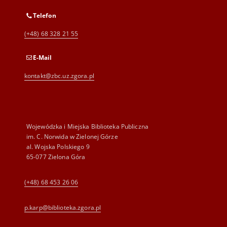
Telefon
(+48) 68 328 21 55
E-Mail
kontakt@zbc.uz.zgora.pl
Wojewódzka i Miejska Biblioteka Publiczna
im. C. Norwida w Zielonej Górze
al. Wojska Polskiego 9
65-077 Zielona Góra
(+48) 68 453 26 06
p.karp@biblioteka.zgora.pl