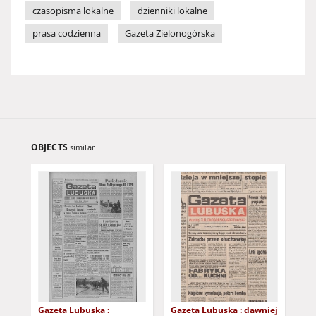
czasopisma lokalne
dzienniki lokalne
prasa codzienna
Gazeta Zielonogórska
OBJECTS
similar
Gazeta Lubuska :
Gazeta Lubuska : dawniej
Gaz