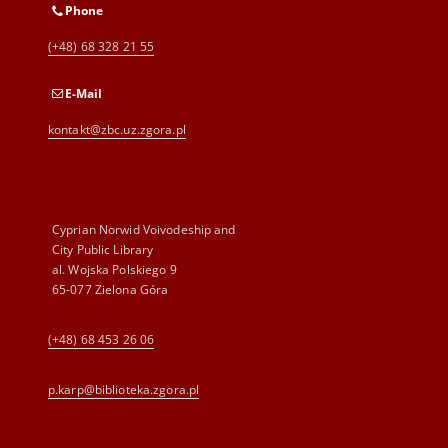
Phone
(+48) 68 328 21 55
E-Mail
kontakt@zbc.uz.zgora.pl
Cyprian Norwid Voivodeship and
City Public Library
al. Wojska Polskiego 9
65-077 Zielona Góra
(+48) 68 453 26 06
p.karp@biblioteka.zgora.pl