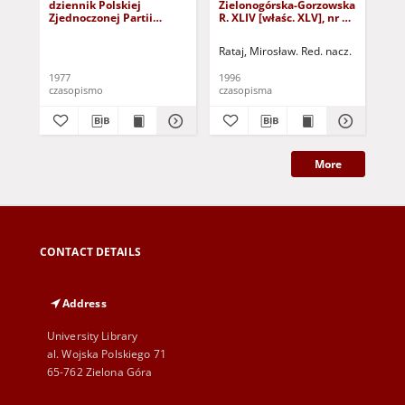
dziennik Polskiej
Zielonogórska-Gorzowska
Zi
Zjednoczonej Partii
R. XLIV [właśc. XLV], nr 52
R. 
Robotniczej : Zielona
(1 marca 1996). - Wyd. 1
(23
Góra - Gorzów R. XXVI Nr
Rataj, Mirosław. Red. nacz.
Rat
43 (23 lutego 1977). -
Wyd. A
1977
1996
199
czasopismo
czasopisma
cza
More
CONTACT DETAILS
Address
University Library
al. Wojska Polskiego 71
65-762 Zielona Góra