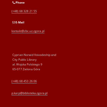
Phone
(+48) 68 328 21 55
E-Mail
kontakt@zbc.uz.zgora.pl
Cyprian Norwid Voivodeship and
City Public Library
al. Wojska Polskiego 9
65-077 Zielona Góra
(+48) 68 453 26 06
p.karp@biblioteka.zgora.pl