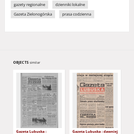
gazety regionalne
dzienniki lokalne
Gazeta Zielonogórska
prasa codzienna
OBJECTS
similar
Gazeta Lubuska :
Gazeta Lubuska : dawniej
Gaz