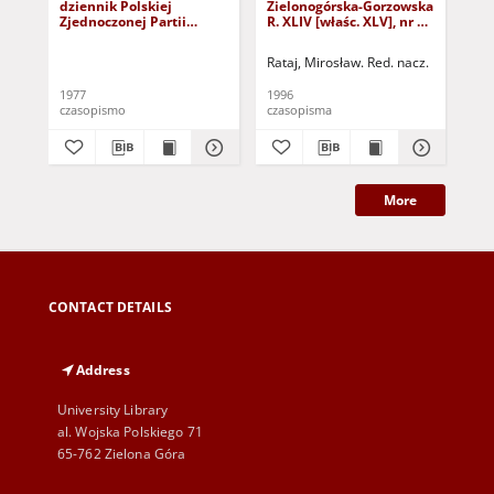
dziennik Polskiej
Zielonogórska-Gorzowska
Zi
Zjednoczonej Partii
R. XLIV [właśc. XLV], nr 52
R. 
Robotniczej : Zielona
(1 marca 1996). - Wyd. 1
(23
Góra - Gorzów R. XXVI Nr
Rataj, Mirosław. Red. nacz.
Rat
43 (23 lutego 1977). -
Wyd. A
1977
1996
199
czasopismo
czasopisma
cza
More
CONTACT DETAILS
Address
University Library
al. Wojska Polskiego 71
65-762 Zielona Góra