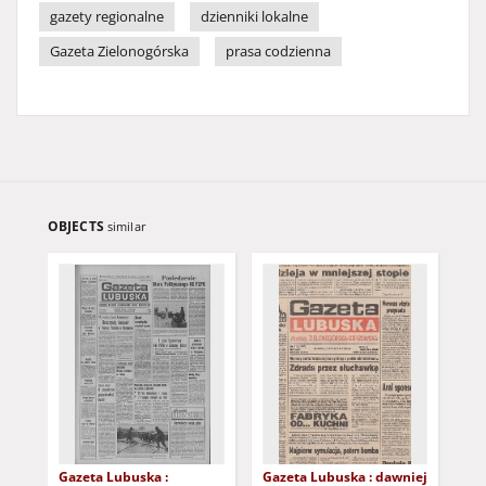
gazety regionalne
dzienniki lokalne
Gazeta Zielonogórska
prasa codzienna
OBJECTS
similar
Gazeta Lubuska :
Gazeta Lubuska : dawniej
Gaz