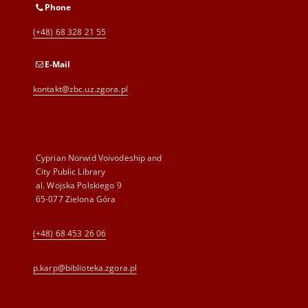
Phone
(+48) 68 328 21 55
E-Mail
kontakt@zbc.uz.zgora.pl
Cyprian Norwid Voivodeship and
City Public Library
al. Wojska Polskiego 9
65-077 Zielona Góra
(+48) 68 453 26 06
p.karp@biblioteka.zgora.pl