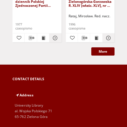
dziennik Polskiej
Zielonogórska-Gorzowska
Zi
Zjednoczonej Partii
R. XLIV [właśc. XLV], nr 52
R. 
Robotniczej : Zielona
(1 marca 1996). - Wyd. 1
(23
Góra - Gorzów R. XXVI Nr
Rataj, Mirosław. Red. nacz.
Rat
43 (23 lutego 1977). -
Wyd. A
1977
1996
199
czasopismo
czasopisma
cza
More
CONTACT DETAILS
Address
University Library
al. Wojska Polskiego 71
65-762 Zielona Góra