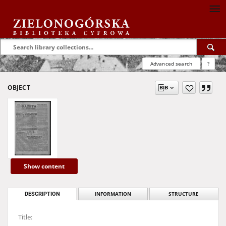
Advanced search
?
OBJECT
Show content
DESCRIPTION
INFORMATION
STRUCTURE
Title: