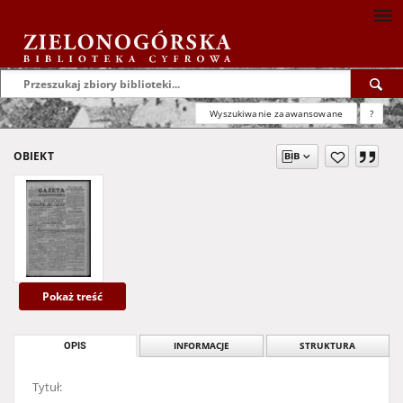
Wyszukiwanie zaawansowane
?
OBIEKT
Pokaż treść
OPIS
INFORMACJE
STRUKTURA
Tytuł: