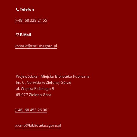
Telefon
(+48) 68 328 21 55
E-Mail
kontakt@zbc.uz.zgora.pl
Wojewódzka i Miejska Biblioteka Publiczna
im. C. Norwida w Zielonej Górze
al. Wojska Polskiego 9
65-077 Zielona Góra
(+48) 68 453 26 06
p.karp@biblioteka.zgora.pl