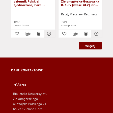
dziennik Polskiej
Zielonogórska-Gorzowska
Zi
Zjednoczonej Partii
R. XLIV [właśc. XLV], nr 52
R. 
Robotniczej : Zielona
(1 marca 1996). - Wyd. 1
(23
Góra - Gorzów R. XXVI Nr
Rataj, Mirosław. Red. nacz.
Rat
43 (23 lutego 1977). -
Wyd. A
1977
1996
199
czasopismo
czasopisma
cza
Więcej
DANE KONTAKTOWE
Adres
Biblioteka Uniwersytetu
Zielonogórskiego
al. Wojska Polskiego 71
65-762 Zielona Góra