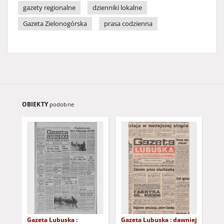
gazety regionalne
dzienniki lokalne
Gazeta Zielonogórska
prasa codzienna
OBIEKTY
podobne
Gazeta Lubuska :
Gazeta Lubuska : dawniej
Gaz