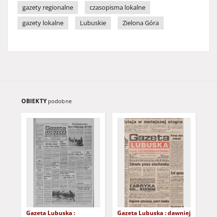
gazety regionalne
czasopisma lokalne
gazety lokalne
Lubuskie
Zielona Góra
OBIEKTY
podobne
Gazeta Lubuska :
Gazeta Lubuska : dawniej
Gaz