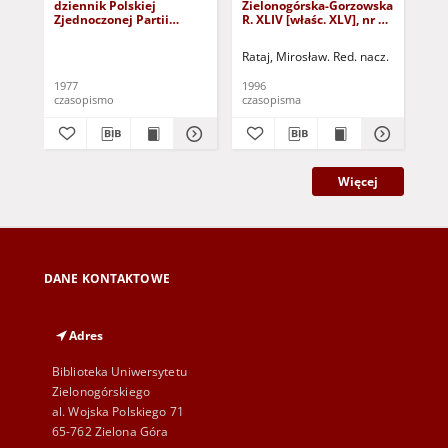
dziennik Polskiej
Zielonogórska-Gorzowska
Zi
Zjednoczonej Partii
R. XLIV [właśc. XLV], nr 52
R. 
Robotniczej : Zielona
(1 marca 1996). - Wyd. 1
(23
Góra - Gorzów R. XXVI Nr
Rataj, Mirosław. Red. nacz.
Rat
43 (23 lutego 1977). -
Wyd. A
1977
1996
199
czasopismo
czasopisma
cza
Więcej
DANE KONTAKTOWE
Adres
Biblioteka Uniwersytetu
Zielonogórskiego
al. Wojska Polskiego 71
65-762 Zielona Góra