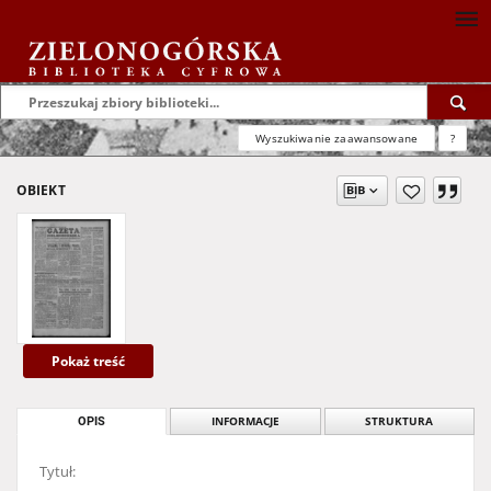
Wyszukiwanie zaawansowane
?
OBIEKT
Pokaż treść
OPIS
INFORMACJE
STRUKTURA
Tytuł: