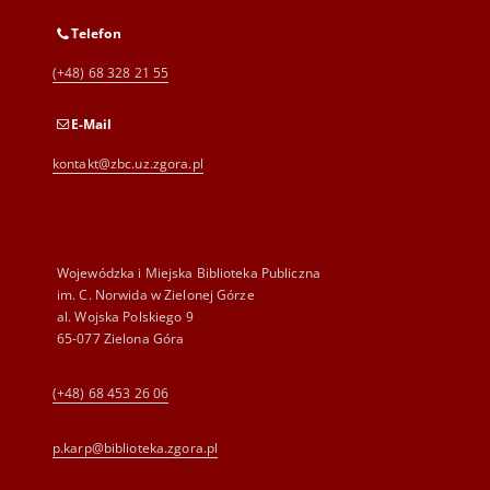
Telefon
(+48) 68 328 21 55
E-Mail
kontakt@zbc.uz.zgora.pl
Wojewódzka i Miejska Biblioteka Publiczna
im. C. Norwida w Zielonej Górze
al. Wojska Polskiego 9
65-077 Zielona Góra
(+48) 68 453 26 06
p.karp@biblioteka.zgora.pl