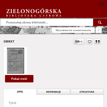
Wyszukiwanie zaawansowane
?
OBIEKT
Pokaż treść
OPIS
INFORMACJE
STRUKTURA
Tytuł: