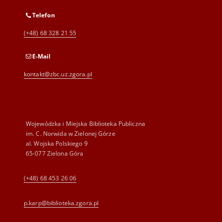
Telefon
(+48) 68 328 21 55
E-Mail
kontakt@zbc.uz.zgora.pl
Wojewódzka i Miejska Biblioteka Publiczna
im. C. Norwida w Zielonej Górze
al. Wojska Polskiego 9
65-077 Zielona Góra
(+48) 68 453 26 06
p.karp@biblioteka.zgora.pl