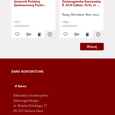
dziennik Polskiej
Zielonogórska-Gorzowska
Zi
Zjednoczonej Partii
R. XLIV [właśc. XLV], nr 52
R. 
Robotniczej : Zielona
(1 marca 1996). - Wyd. 1
(23
Góra - Gorzów R. XXVI Nr
Rataj, Mirosław. Red. nacz.
Rat
43 (23 lutego 1977). -
Wyd. A
1977
1996
199
czasopismo
czasopisma
cza
Więcej
DANE KONTAKTOWE
Adres
Biblioteka Uniwersytetu
Zielonogórskiego
al. Wojska Polskiego 71
65-762 Zielona Góra