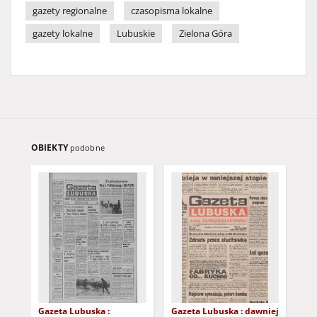
gazety regionalne
czasopisma lokalne
gazety lokalne
Lubuskie
Zielona Góra
OBIEKTY
podobne
Gazeta Lubuska :
Gazeta Lubuska : dawniej
Gaz