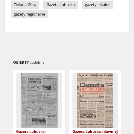
Zielona Góra
Gazeta Lubuska
gazety lokalne
gazety regionalne
OBIEKTY
podobne
Gazeta Lubuska :
Gazeta Lubuska : dawniej
Gaz