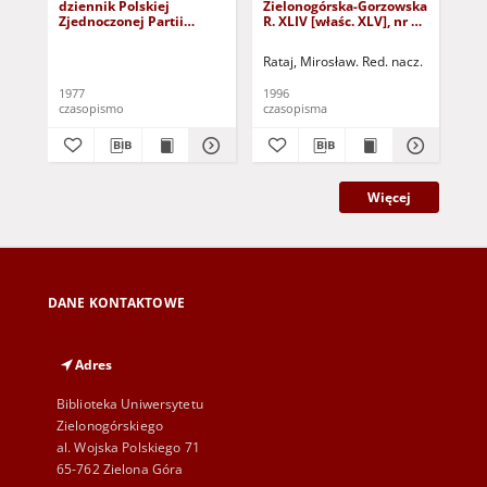
dziennik Polskiej
Zielonogórska-Gorzowska
Zi
Zjednoczonej Partii
R. XLIV [właśc. XLV], nr 52
R. 
Robotniczej : Zielona
(1 marca 1996). - Wyd. 1
(23
Góra - Gorzów R. XXVI Nr
Rataj, Mirosław. Red. nacz.
Rat
43 (23 lutego 1977). -
Wyd. A
1977
1996
199
czasopismo
czasopisma
cza
Więcej
DANE KONTAKTOWE
Adres
Biblioteka Uniwersytetu
Zielonogórskiego
al. Wojska Polskiego 71
65-762 Zielona Góra