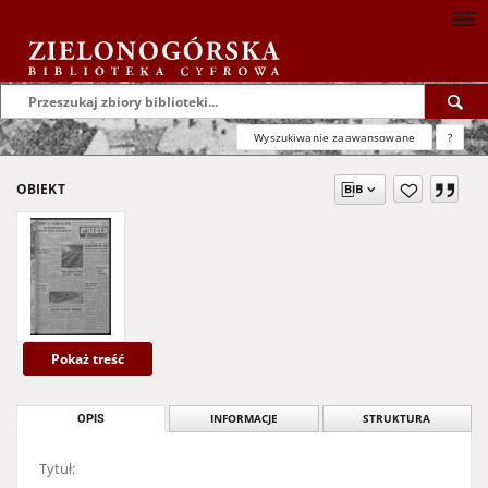
Wyszukiwanie zaawansowane
?
OBIEKT
Pokaż treść
OPIS
INFORMACJE
STRUKTURA
Tytuł: