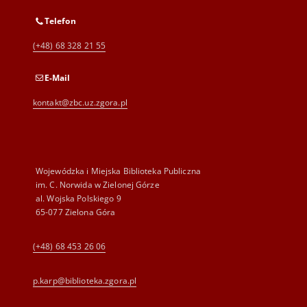
Telefon
(+48) 68 328 21 55
E-Mail
kontakt@zbc.uz.zgora.pl
Wojewódzka i Miejska Biblioteka Publiczna
im. C. Norwida w Zielonej Górze
al. Wojska Polskiego 9
65-077 Zielona Góra
(+48) 68 453 26 06
p.karp@biblioteka.zgora.pl