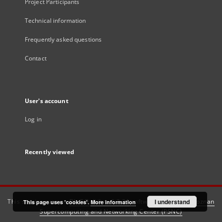
Project Participants
Technical information
Frequently asked questions
Contact
User's account
Log in
Recently viewed
This service runs on
DInGO dLibra 6.3.21
software created by
I understand
Poznan
This page uses 'cookies'.
More information
Supercomputing and Networking Center (PSNC)