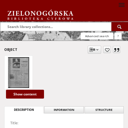
Advanced search
?
OBJECT
Show content
DESCRIPTION
INFORMATION
STRUCTURE
Title: