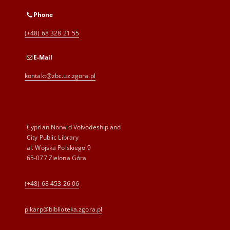
Phone
(+48) 68 328 21 55
E-Mail
kontakt@zbc.uz.zgora.pl
Cyprian Norwid Voivodeship and
City Public Library
al. Wojska Polskiego 9
65-077 Zielona Góra
(+48) 68 453 26 06
p.karp@biblioteka.zgora.pl