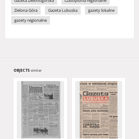
Gazeta Zielonogórska
czasopisma regionalne
Zielona Góra
Gazeta Lubuska
gazety lokalne
gazety regionalne
OBJECTS
similar