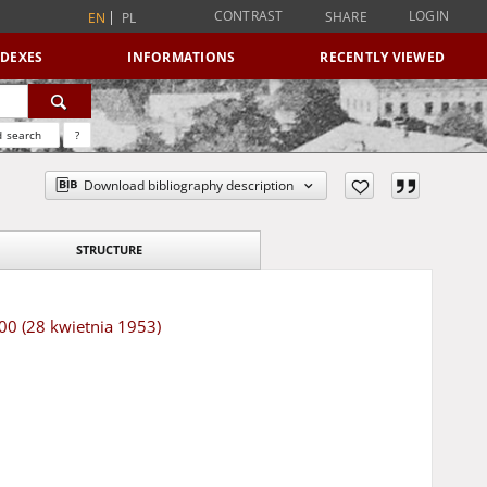
CONTRAST
LOGIN
SHARE
EN
PL
NDEXES
INFORMATIONS
RECENTLY VIEWED
 search
?
Download bibliography description
STRUCTURE
100 (28 kwietnia 1953)