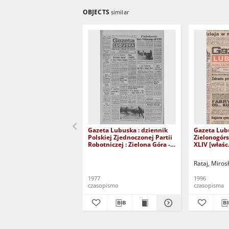
OBJECTS
similar
Gazeta Lubuska : dziennik
Gazeta Lub
Polskiej Zjednoczonej Partii
Zielonogór
Robotniczej : Zielona Góra -
XLIV [właśc.
Gorzów R. XXVI Nr 43 (23
marca 1996)
lutego 1977). - Wyd. A
Rataj, Miros
1977
1996
czasopismo
czasopisma