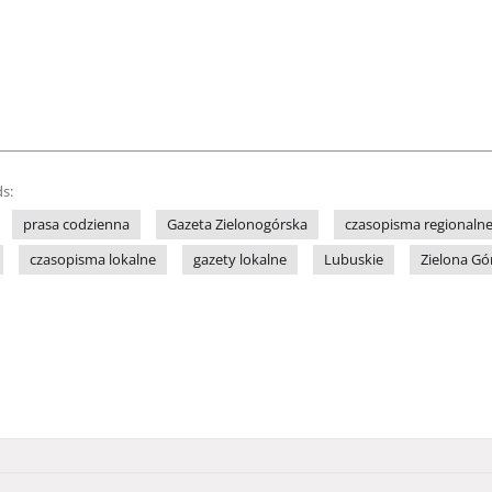
s:
prasa codzienna
Gazeta Zielonogórska
czasopisma regionaln
czasopisma lokalne
gazety lokalne
Lubuskie
Zielona Gó