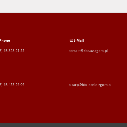
Phone
E-Mail
8) 68 328 21 55
kontakt@zbc.uz.zgora.pl
8) 68 453 26 06
p.karp@biblioteka.zgora.pl