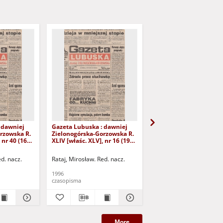
 dawniej
Gazeta Lubuska : dawniej
Gazeta Lubuska : dawn
rzowska R.
Zielonogórska-Gorzowska R.
Zielonogórska-Gorzows
 nr 40 (16
XLIV [właśc. XLV], nr 16 (19
XLI [właśc. XLII], nr 281
yd. 1
stycznia 1996). - Wyd. 1
grudnia 1993). - Wyd 1
ed. nacz.
Rataj, Mirosław. Red. nacz.
Rataj, Mirosław. Red. nac
1996
1993
czasopisma
czasopisma
More