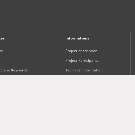
xes
Informations
or
Project description
Project Participants
ct and Keywords
Technical information
sher
Frequently asked questions
Contact