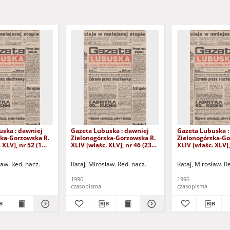
uska : dawniej
Gazeta Lubuska : dawniej
Gazeta Lubuska :
ska-Gorzowska R.
Zielonogórska-Gorzowska R.
Zielonogórska-Go
 XLV], nr 52 (1
XLIV [właśc. XLV], nr 46 (23
XLIV [właśc. XLV],
. - Wyd. 1
lutego 1996). - Wyd. 1
lutego 1996). - W
ław. Red. nacz.
Rataj, Mirosław. Red. nacz.
Rataj, Mirosław. R
1996
1996
czasopisma
czasopisma