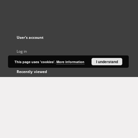
User's account
Log in
I understand
This page uses 'cookies'.
More information
Recently viewed