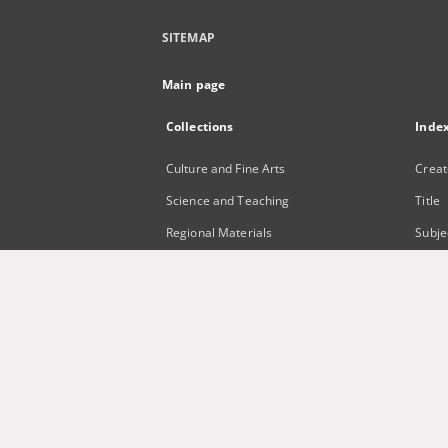
SITEMAP
Main page
Collections
Inde
Culture and Fine Arts
Creat
Science and Teaching
Title
Regional Materials
Subje
Border Archive
Publi
Gazeta Zielonogórska - Gazeta
Lubuska
International Open Cartoon Contest
Digital Library Zielona Gora for the
Blind