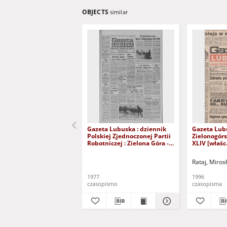
OBJECTS
similar
Gazeta Lubuska : dziennik
Gazeta Lub
Polskiej Zjednoczonej Partii
Zielonogór
Robotniczej : Zielona Góra -
XLIV [właśc.
Gorzów R. XXVI Nr 43 (23
marca 1996)
lutego 1977). - Wyd. A
Rataj, Miros
1977
1996
czasopismo
czasopisma