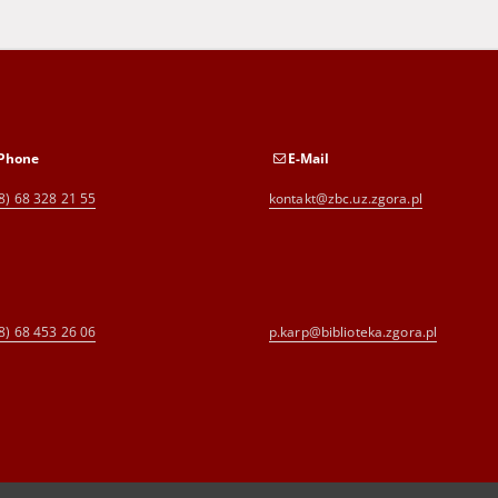
Phone
E-Mail
8) 68 328 21 55
kontakt@zbc.uz.zgora.pl
8) 68 453 26 06
p.karp@biblioteka.zgora.pl