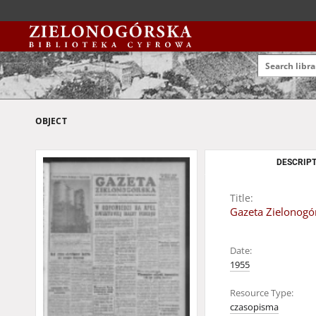
OBJECT
DESCRIPT
Title:
Gazeta Zielonogór
Date:
1955
Resource Type:
czasopisma