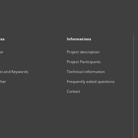
xes
Informations
or
Project description
Project Participants
ct and Keywords
Technical information
sher
Frequently asked questions
Contact