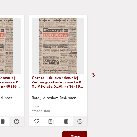
 dawniej
Gazeta Lubuska : dawniej
Gazeta Lubuska : dawn
rzowska R.
Zielonogórska-Gorzowska R.
Zielonogórska-Gorzows
 nr 40 (16
XLIV [właśc. XLV], nr 16 (19
XLI [właśc. XLII], nr 281
yd. 1
stycznia 1996). - Wyd. 1
grudnia 1993). - Wyd 1
ed. nacz.
Rataj, Mirosław. Red. nacz.
Rataj, Mirosław. Red. nac
1996
1993
czasopisma
czasopisma
More