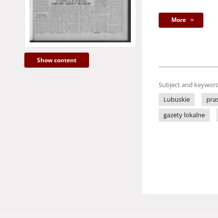
More
Show content
Subject and keyword
Lubuskie
pra
gazety lokalne