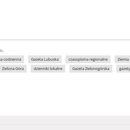
s:
sa codzienna
Gazeta Lubuska
czasopisma regionalne
Ziemia
Zielona Góra
dzienniki lokalne
Gazeta Zielonogórska
gazet