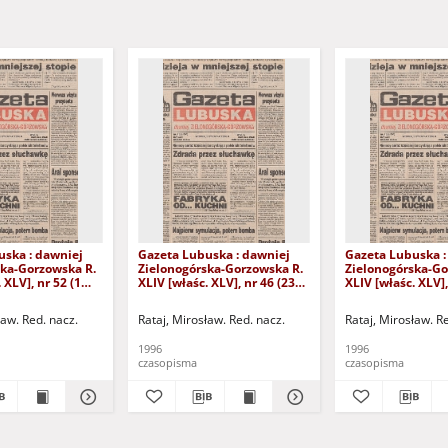
uska : dawniej
Gazeta Lubuska : dawniej
Gazeta Lubuska :
ska-Gorzowska R.
Zielonogórska-Gorzowska R.
Zielonogórska-Go
 XLV], nr 52 (1
XLIV [właśc. XLV], nr 46 (23
XLIV [właśc. XLV],
. - Wyd. 1
lutego 1996). - Wyd. 1
lutego 1996). - W
ław. Red. nacz.
Rataj, Mirosław. Red. nacz.
Rataj, Mirosław. R
1996
1996
czasopisma
czasopisma