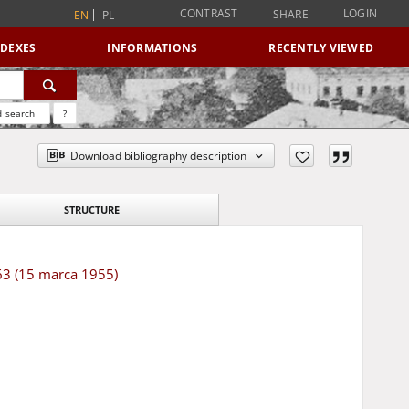
CONTRAST
LOGIN
SHARE
EN
PL
NDEXES
INFORMATIONS
RECENTLY VIEWED
 search
?
Download bibliography description
STRUCTURE
 63 (15 marca 1955)