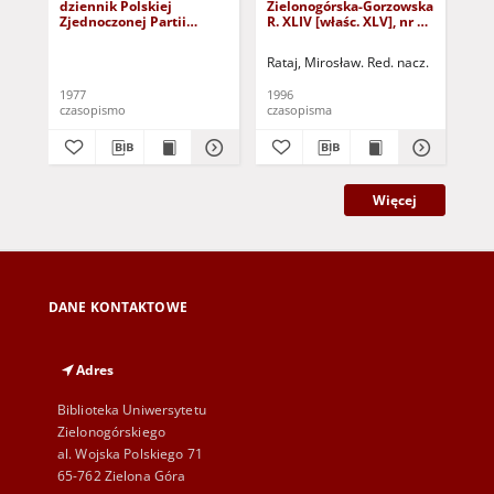
dziennik Polskiej
Zielonogórska-Gorzowska
Zi
Zjednoczonej Partii
R. XLIV [właśc. XLV], nr 52
R. 
Robotniczej : Zielona
(1 marca 1996). - Wyd. 1
(23
Góra - Gorzów R. XXVI Nr
Rataj, Mirosław. Red. nacz.
Rat
43 (23 lutego 1977). -
Wyd. A
1977
1996
199
czasopismo
czasopisma
cza
Więcej
DANE KONTAKTOWE
Adres
Biblioteka Uniwersytetu
Zielonogórskiego
al. Wojska Polskiego 71
65-762 Zielona Góra