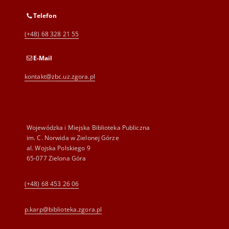
Telefon
(+48) 68 328 21 55
E-Mail
kontakt@zbc.uz.zgora.pl
Wojewódzka i Miejska Biblioteka Publiczna
im. C. Norwida w Zielonej Górze
al. Wojska Polskiego 9
65-077 Zielona Góra
(+48) 68 453 26 06
p.karp@biblioteka.zgora.pl