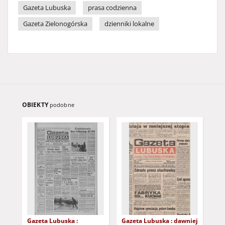
Gazeta Lubuska
prasa codzienna
Gazeta Zielonogórska
dzienniki lokalne
OBIEKTY
podobne
Gazeta Lubuska :
Gazeta Lubuska : dawniej
Gaz