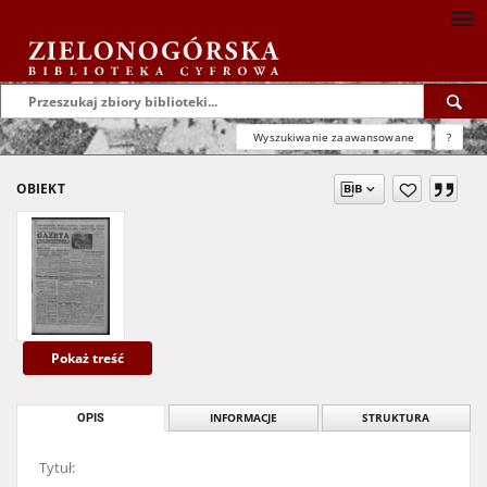
Wyszukiwanie zaawansowane
?
OBIEKT
Pokaż treść
OPIS
INFORMACJE
STRUKTURA
Tytuł: