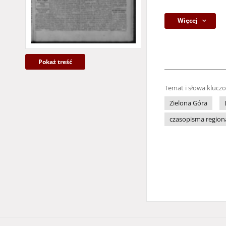
Więcej
Pokaż treść
Temat i słowa klucz
Zielona Góra
czasopisma region