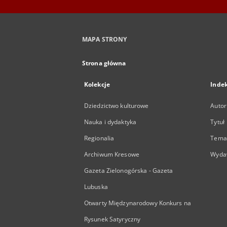
MAPA STRONY
Strona główna
Kolekcje
Inde
Dziedzictwo kulturowe
Autor
Nauka i dydaktyka
Tytuł
Regionalia
Temat
Archiwum Kresowe
Wyda
Gazeta Zielonogórska - Gazeta
Lubuska
Otwarty Międzynarodowy Konkurs na
Rysunek Satyryczny