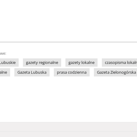
owe:
Lubuskie
gazety regionalne
gazety lokalne
czasopisma lokal
alne
Gazeta Lubuska
prasa codzienna
Gazeta Zielonogórska