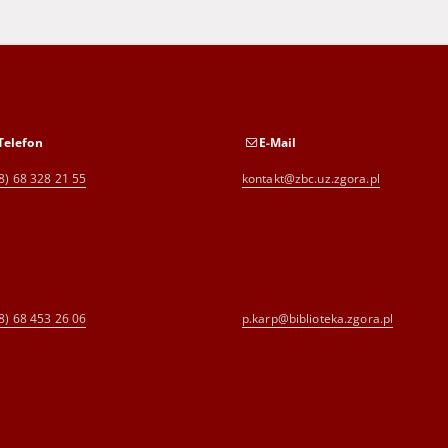
Telefon
E-Mail
8) 68 328 21 55
kontakt@zbc.uz.zgora.pl
8) 68 453 26 06
p.karp@biblioteka.zgora.pl