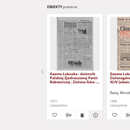
OBIEKTY
podobne
Gazeta Lubuska : dziennik
Gazeta Lub
Polskiej Zjednoczonej Partii
Zielonogór
Robotniczej : Zielona Góra -
XLIV [właśc.
Gorzów R. XXVI Nr 43 (23
marca 1996)
lutego 1977). - Wyd. A
Rataj, Miros
1977
1996
czasopismo
czasopisma