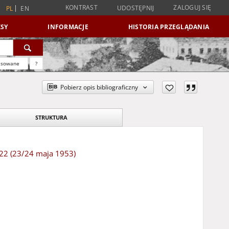
KONTRAST
ZALOGUJ SIĘ
UDOSTĘPNIJ
PL
EN
SY
INFORMACJE
HISTORIA PRZEGLĄDANIA
nsowane
?
Pobierz opis bibliograficzny
STRUKTURA
 122 (23/24 maja 1953)