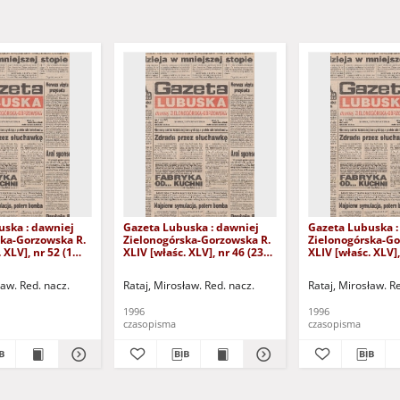
uska : dawniej
Gazeta Lubuska : dawniej
Gazeta Lubuska :
ska-Gorzowska R.
Zielonogórska-Gorzowska R.
Zielonogórska-Go
 XLV], nr 52 (1
XLIV [właśc. XLV], nr 46 (23
XLIV [właśc. XLV],
. - Wyd. 1
lutego 1996). - Wyd. 1
lutego 1996). - W
ław. Red. nacz.
Rataj, Mirosław. Red. nacz.
Rataj, Mirosław. R
1996
1996
czasopisma
czasopisma