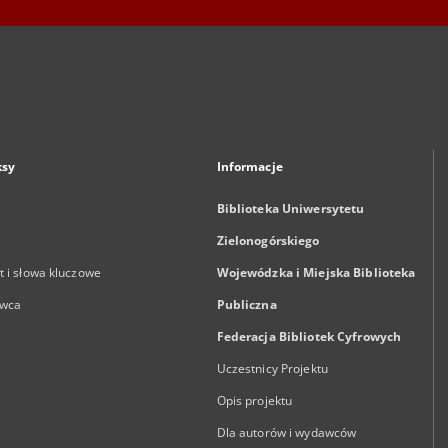
ksy
Informacje
Biblioteka Uniwersytetu
Zielonogórskiego
 i słowa kluczowe
Wojewódzka i Miejska Biblioteka
wca
Publiczna
Federacja Bibliotek Cyfrowych
Uczestnicy Projektu
Opis projektu
Dla autorów i wydawców