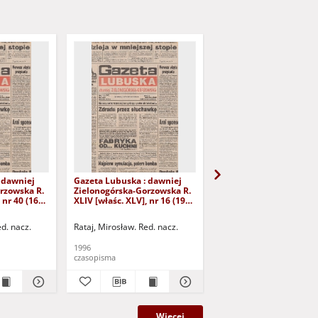
 dawniej
Gazeta Lubuska : dawniej
Gazeta Lubuska : dawn
rzowska R.
Zielonogórska-Gorzowska R.
Zielonogórska-Gorzows
 nr 40 (16
XLIV [właśc. XLV], nr 16 (19
XLI [właśc. XLII], nr 281
yd. 1
stycznia 1996). - Wyd. 1
grudnia 1993). - Wyd 1
ed. nacz.
Rataj, Mirosław. Red. nacz.
Rataj, Mirosław. Red. nac
1996
1993
czasopisma
czasopisma
Więcej