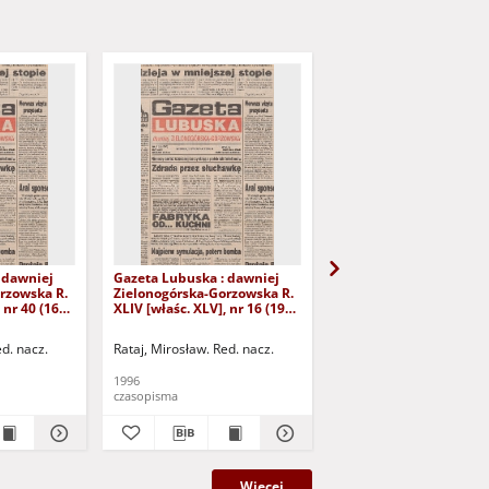
 dawniej
Gazeta Lubuska : dawniej
Gazeta Lubuska : dawn
rzowska R.
Zielonogórska-Gorzowska R.
Zielonogórska-Gorzows
 nr 40 (16
XLIV [właśc. XLV], nr 16 (19
XLI [właśc. XLII], nr 281
yd. 1
stycznia 1996). - Wyd. 1
grudnia 1993). - Wyd 1
ed. nacz.
Rataj, Mirosław. Red. nacz.
Rataj, Mirosław. Red. nac
1996
1993
czasopisma
czasopisma
Więcej