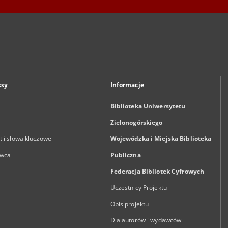
ksy
Informacje
Biblioteka Uniwersytetu
Zielonogórskiego
 i słowa kluczowe
Wojewódzka i Miejska Biblioteka
wca
Publiczna
Federacja Bibliotek Cyfrowych
Uczestnicy Projektu
Opis projektu
Dla autorów i wydawców