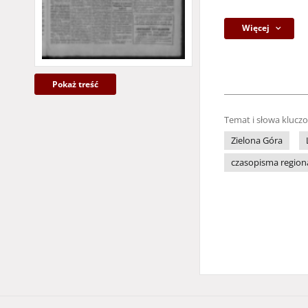
Więcej
Pokaż treść
Temat i słowa klucz
Zielona Góra
czasopisma region