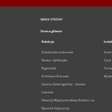
MAPA STRONY
Strona główna
Kolekcje
Inde
Dziedzictwo kulturowe
Autor
Nauka i dydaktyka
Tytuł
Regionalia
Temat
Archiwum Kresowe
Wyda
Gazeta Zielonogórska - Gazeta
Lubuska
Otwarty Międzynarodowy Konkurs na
Rysunek Satyryczny