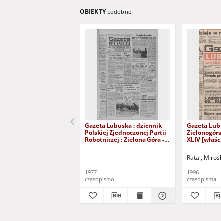
OBIEKTY
podobne
Gazeta Lubuska : dziennik
Gazeta Lub
Polskiej Zjednoczonej Partii
Zielonogór
Robotniczej : Zielona Góra -
XLIV [właśc.
Gorzów R. XXVI Nr 43 (23
marca 1996)
lutego 1977). - Wyd. A
Rataj, Miros
1977
1996
czasopismo
czasopisma