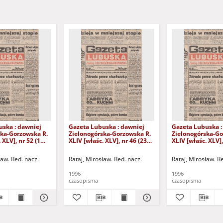
uska : dawniej
Gazeta Lubuska : dawniej
Gazeta Lubuska :
ska-Gorzowska R.
Zielonogórska-Gorzowska R.
Zielonogórska-Go
 XLV], nr 52 (1
XLIV [właśc. XLV], nr 46 (23
XLIV [właśc. XLV],
. - Wyd. 1
lutego 1996). - Wyd. 1
lutego 1996). - W
ław. Red. nacz.
Rataj, Mirosław. Red. nacz.
Rataj, Mirosław. R
1996
1996
czasopisma
czasopisma