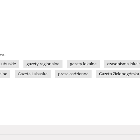
owe:
Lubuskie
gazety regionalne
gazety lokalne
czasopisma lokal
alne
Gazeta Lubuska
prasa codzienna
Gazeta Zielonogórska