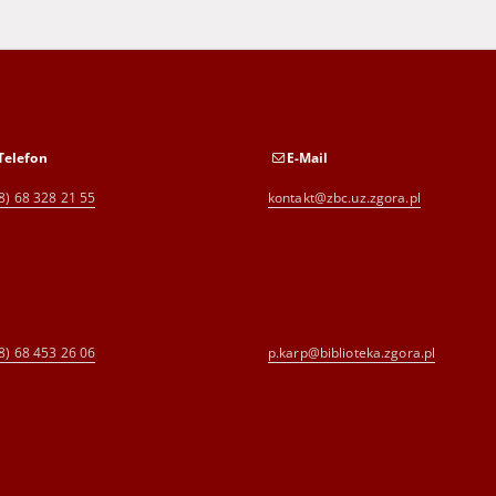
Telefon
E-Mail
8) 68 328 21 55
kontakt@zbc.uz.zgora.pl
8) 68 453 26 06
p.karp@biblioteka.zgora.pl