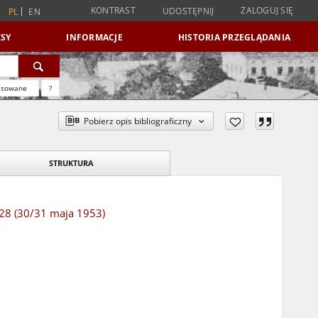
KONTRAST
ZALOGUJ SIĘ
UDOSTĘPNIJ
PL
EN
SY
INFORMACJE
HISTORIA PRZEGLĄDANIA
nsowane
?
Pobierz opis bibliograficzny
STRUKTURA
 128 (30/31 maja 1953)