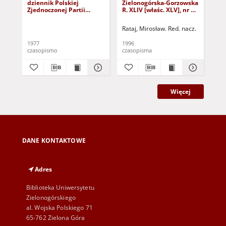
dziennik Polskiej
Zielonogórska-Gorzowska
Zi
Zjednoczonej Partii
R. XLIV [właśc. XLV], nr 52
R. 
Robotniczej : Zielona
(1 marca 1996). - Wyd. 1
(23
Góra - Gorzów R. XXVI Nr
Rataj, Mirosław. Red. nacz.
Rat
43 (23 lutego 1977). -
Wyd. A
1977
1996
199
czasopismo
czasopisma
cza
Więcej
DANE KONTAKTOWE
Adres
Biblioteka Uniwersytetu
Zielonogórskiego
al. Wojska Polskiego 71
65-762 Zielona Góra