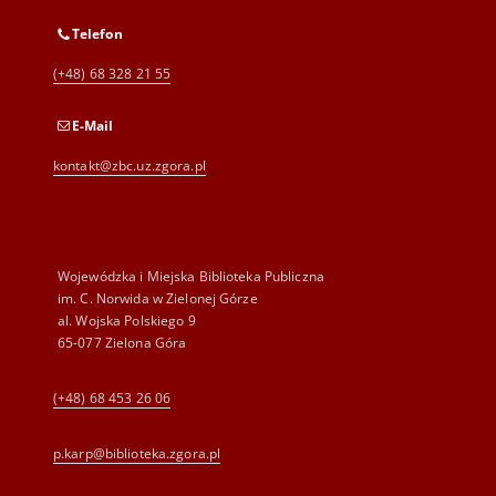
Telefon
(+48) 68 328 21 55
E-Mail
kontakt@zbc.uz.zgora.pl
Wojewódzka i Miejska Biblioteka Publiczna
im. C. Norwida w Zielonej Górze
al. Wojska Polskiego 9
65-077 Zielona Góra
(+48) 68 453 26 06
p.karp@biblioteka.zgora.pl