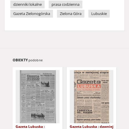
dzienniki lokalne
prasa codzienna
Gazeta Zielonogórska
Zielona Góra
Lubuskie
OBIEKTY
podobne
Gazeta Lubuska :
Gazeta Lubuska : dawniej
Gaz