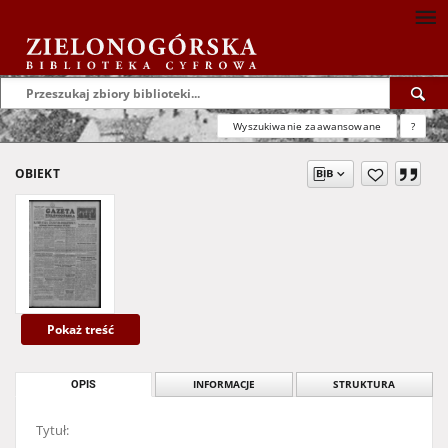
Wyszukiwanie zaawansowane
?
OBIEKT
Pokaż treść
OPIS
INFORMACJE
STRUKTURA
Tytuł: