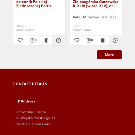
dziennik Polskiej
Zielonogórska-Gorzowska
Zi
Zjednoczonej Partii
R. XLIV [właśc. XLV], nr 52
R. 
Robotniczej : Zielona
(1 marca 1996). - Wyd. 1
(23
Góra - Gorzów R. XXVI Nr
Rataj, Mirosław. Red. nacz.
Rat
43 (23 lutego 1977). -
Wyd. A
1977
1996
199
czasopismo
czasopisma
cza
More
CONTACT DETAILS
Address
University Library
al. Wojska Polskiego 71
65-762 Zielona Góra