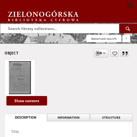
Advanced search
?
OBJECT
Show content
DESCRIPTION
INFORMATION
STRUCTURE
Title: