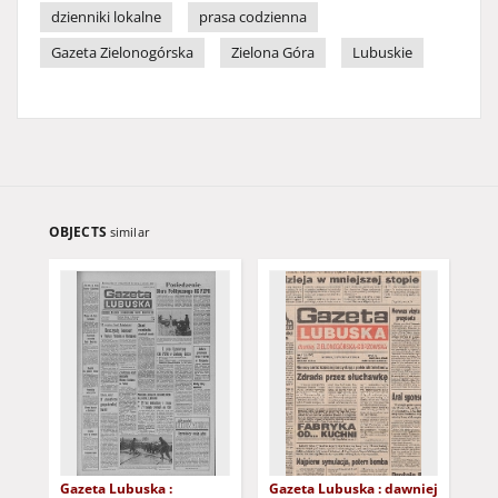
dzienniki lokalne
prasa codzienna
Gazeta Zielonogórska
Zielona Góra
Lubuskie
OBJECTS
similar
Gazeta Lubuska :
Gazeta Lubuska : dawniej
Gaz