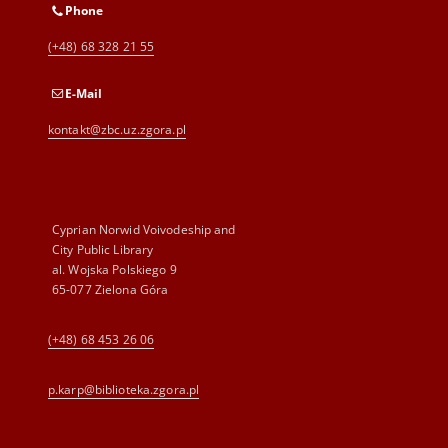
Phone
(+48) 68 328 21 55
E-Mail
kontakt@zbc.uz.zgora.pl
Cyprian Norwid Voivodeship and
City Public Library
al. Wojska Polskiego 9
65-077 Zielona Góra
(+48) 68 453 26 06
p.karp@biblioteka.zgora.pl