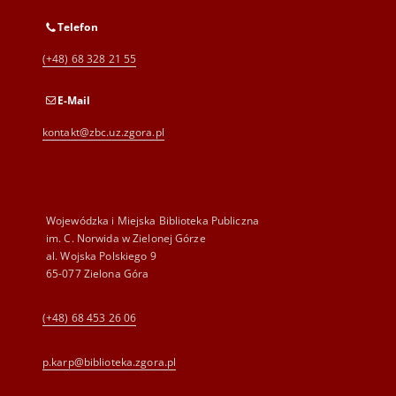
Telefon
(+48) 68 328 21 55
E-Mail
kontakt@zbc.uz.zgora.pl
Wojewódzka i Miejska Biblioteka Publiczna
im. C. Norwida w Zielonej Górze
al. Wojska Polskiego 9
65-077 Zielona Góra
(+48) 68 453 26 06
p.karp@biblioteka.zgora.pl