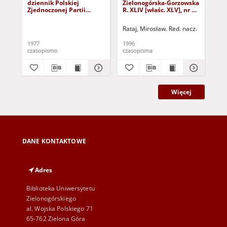
dziennik Polskiej
Zielonogórska-Gorzowska
Zi
Zjednoczonej Partii
R. XLIV [właśc. XLV], nr 52
R. 
Robotniczej : Zielona
(1 marca 1996). - Wyd. 1
(23
Góra - Gorzów R. XXVI Nr
Rataj, Mirosław. Red. nacz.
Rat
43 (23 lutego 1977). -
Wyd. A
1977
1996
199
czasopismo
czasopisma
cza
Więcej
DANE KONTAKTOWE
Adres
Biblioteka Uniwersytetu
Zielonogórskiego
al. Wojska Polskiego 71
65-762 Zielona Góra