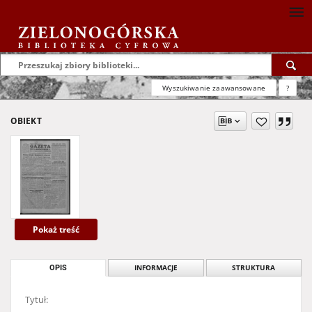
Wyszukiwanie zaawansowane
?
OBIEKT
Pokaż treść
OPIS
INFORMACJE
STRUKTURA
Tytuł: