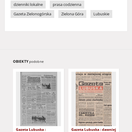
dzienniki lokalne
prasa codzienna
Gazeta Zielonogórska
Zielona Góra
Lubuskie
OBIEKTY
podobne
Gazeta Lubuska :
Gazeta Lubuska : dawniej
Gaz