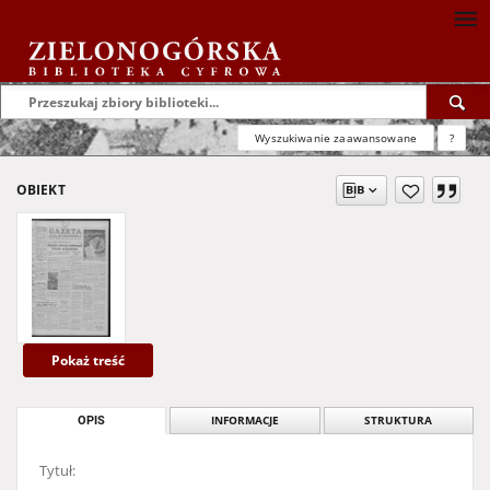
Wyszukiwanie zaawansowane
?
OBIEKT
Pokaż treść
OPIS
INFORMACJE
STRUKTURA
Tytuł: