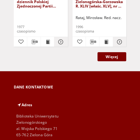
dziennik Polskiej
Zielonogórska-Gorzowska
Zi
Zjednoczonej Partii
R. XLIV [właśc. XLV], nr 52
R. 
Robotniczej : Zielona
(1 marca 1996). - Wyd. 1
(23
Góra - Gorzów R. XXVI Nr
Rataj, Mirosław. Red. nacz.
Rat
43 (23 lutego 1977). -
Wyd. A
1977
1996
199
czasopismo
czasopisma
cza
Więcej
DANE KONTAKTOWE
Adres
Biblioteka Uniwersytetu
Zielonogórskiego
al. Wojska Polskiego 71
65-762 Zielona Góra