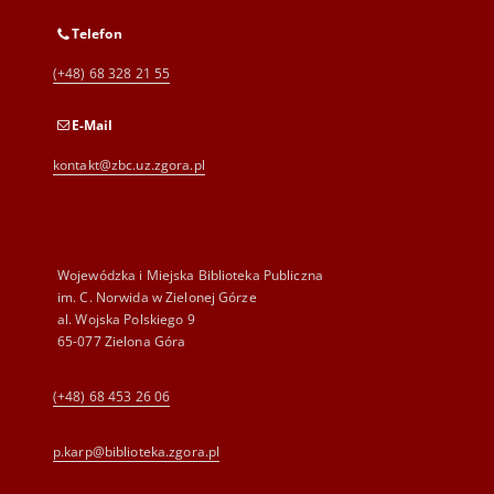
Telefon
(+48) 68 328 21 55
E-Mail
kontakt@zbc.uz.zgora.pl
Wojewódzka i Miejska Biblioteka Publiczna
im. C. Norwida w Zielonej Górze
al. Wojska Polskiego 9
65-077 Zielona Góra
(+48) 68 453 26 06
p.karp@biblioteka.zgora.pl