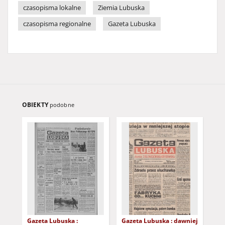
czasopisma lokalne
Ziemia Lubuska
czasopisma regionalne
Gazeta Lubuska
OBIEKTY
podobne
Gazeta Lubuska :
Gazeta Lubuska : dawniej
Gaz