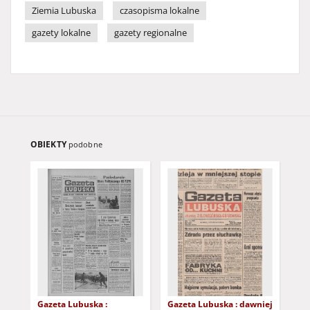
Ziemia Lubuska
czasopisma lokalne
gazety lokalne
gazety regionalne
OBIEKTY
podobne
Gazeta Lubuska :
Gazeta Lubuska : dawniej
Gaz