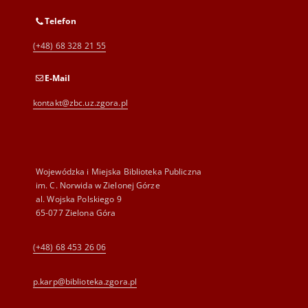
Telefon
(+48) 68 328 21 55
E-Mail
kontakt@zbc.uz.zgora.pl
Wojewódzka i Miejska Biblioteka Publiczna
im. C. Norwida w Zielonej Górze
al. Wojska Polskiego 9
65-077 Zielona Góra
(+48) 68 453 26 06
p.karp@biblioteka.zgora.pl