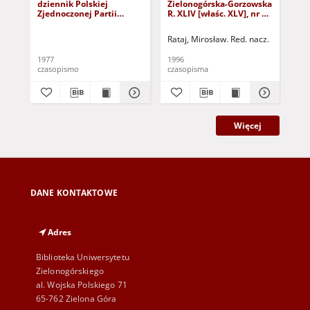
dziennik Polskiej
Zielonogórska-Gorzowska
Zi
Zjednoczonej Partii
R. XLIV [właśc. XLV], nr 52
R. 
Robotniczej : Zielona
(1 marca 1996). - Wyd. 1
(23
Góra - Gorzów R. XXVI Nr
Rataj, Mirosław. Red. nacz.
Rat
43 (23 lutego 1977). -
Wyd. A
1977
1996
199
czasopismo
czasopisma
cza
Więcej
DANE KONTAKTOWE
Adres
Biblioteka Uniwersytetu
Zielonogórskiego
al. Wojska Polskiego 71
65-762 Zielona Góra