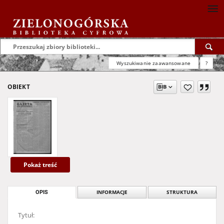
Wyszukiwanie zaawansowane
?
OBIEKT
Pokaż treść
OPIS
INFORMACJE
STRUKTURA
Tytuł: