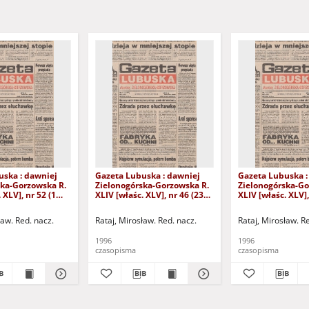
uska : dawniej
Gazeta Lubuska : dawniej
Gazeta Lubuska :
ska-Gorzowska R.
Zielonogórska-Gorzowska R.
Zielonogórska-Go
 XLV], nr 52 (1
XLIV [właśc. XLV], nr 46 (23
XLIV [właśc. XLV],
. - Wyd. 1
lutego 1996). - Wyd. 1
lutego 1996). - W
ław. Red. nacz.
Rataj, Mirosław. Red. nacz.
Rataj, Mirosław. R
1996
1996
czasopisma
czasopisma