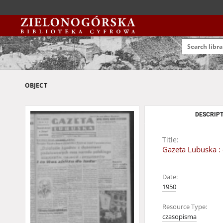
OBJECT
DESCRIPT
Title:
Gazeta Lubuska : 
Date:
1950
Resource Type:
czasopisma