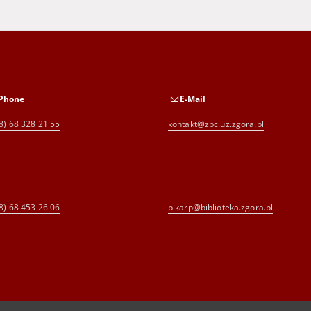
Phone
E-Mail
8) 68 328 21 55
kontakt@zbc.uz.zgora.pl
8) 68 453 26 06
p.karp@biblioteka.zgora.pl