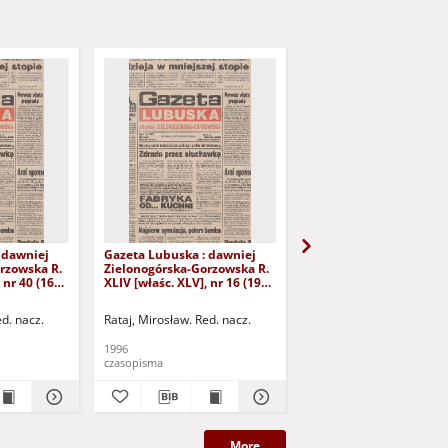
 dawniej
Gazeta Lubuska : dawniej
Gazeta Lubuska : dawn
rzowska R.
Zielonogórska-Gorzowska R.
Zielonogórska-Gorzows
 nr 40 (16
XLIV [właśc. XLV], nr 16 (19
XLI [właśc. XLII], nr 281
yd. 1
stycznia 1996). - Wyd. 1
grudnia 1993). - Wyd 1
ed. nacz.
Rataj, Mirosław. Red. nacz.
Rataj, Mirosław. Red. nac
1996
1993
czasopisma
czasopisma
More