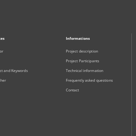
xes
Informations
or
Project description
Project Participants
ct and Keywords
Technical information
sher
Frequently asked questions
Contact