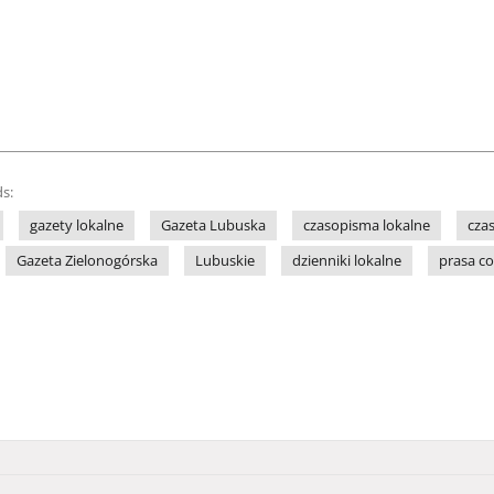
s:
gazety lokalne
Gazeta Lubuska
czasopisma lokalne
cza
Gazeta Zielonogórska
Lubuskie
dzienniki lokalne
prasa c