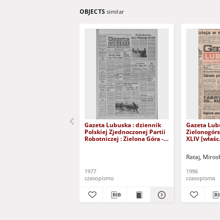
OBJECTS
similar
Gazeta Lubuska : dziennik
Gazeta Lub
Polskiej Zjednoczonej Partii
Zielonogór
Robotniczej : Zielona Góra -
XLIV [właśc.
Gorzów R. XXVI Nr 43 (23
marca 1996)
lutego 1977). - Wyd. A
Rataj, Miros
1977
1996
czasopismo
czasopisma