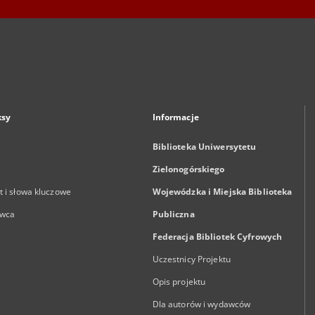
ksy
Informacje
Biblioteka Uniwersytetu
Zielonogórskiego
 i słowa kluczowe
Wojewódzka i Miejska Biblioteka
wca
Publiczna
Federacja Bibliotek Cyfrowych
Uczestnicy Projektu
Opis projektu
Dla autorów i wydawców