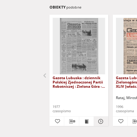
OBIEKTY
podobne
Gazeta Lubuska : dziennik
Gazeta Lub
Polskiej Zjednoczonej Partii
Zielonogór
Robotniczej : Zielona Góra -
XLIV [właśc.
Gorzów R. XXVI Nr 43 (23
marca 1996)
lutego 1977). - Wyd. A
Rataj, Miros
1977
1996
czasopismo
czasopisma