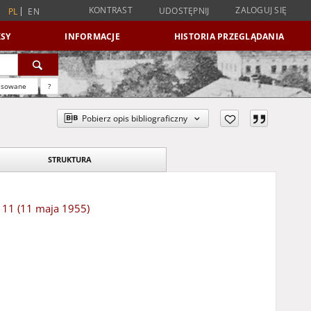
KONTRAST
ZALOGUJ SIĘ
UDOSTĘPNIJ
PL
EN
SY
INFORMACJE
HISTORIA PRZEGLĄDANIA
nsowane
?
Pobierz opis bibliograficzny
STRUKTURA
 111 (11 maja 1955)