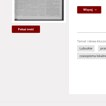
Więcej
Pokaż treść
Temat i słowa klucz
Lubuskie
pra
czasopisma lokaln