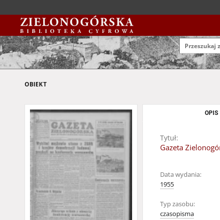
OBIEKT
OPIS
Tytuł:
Gazeta Zielonogór
Data wydania:
1955
Typ zasobu:
czasopisma