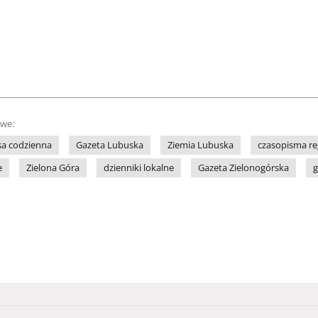
owe:
sa codzienna
Gazeta Lubuska
Ziemia Lubuska
czasopisma re
e
Zielona Góra
dzienniki lokalne
Gazeta Zielonogórska
g