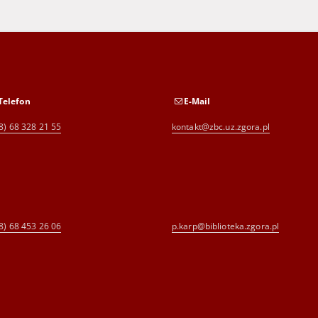
Telefon
E-Mail
8) 68 328 21 55
kontakt@zbc.uz.zgora.pl
8) 68 453 26 06
p.karp@biblioteka.zgora.pl