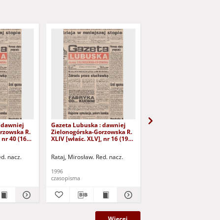
 dawniej
Gazeta Lubuska : dawniej
Gazeta Lubuska : dawn
rzowska R.
Zielonogórska-Gorzowska R.
Zielonogórska-Gorzows
 nr 40 (16
XLIV [właśc. XLV], nr 16 (19
XLI [właśc. XLII], nr 281
yd. 1
stycznia 1996). - Wyd. 1
grudnia 1993). - Wyd 1
ed. nacz.
Rataj, Mirosław. Red. nacz.
Rataj, Mirosław. Red. nac
1996
1993
czasopisma
czasopisma
Więcej