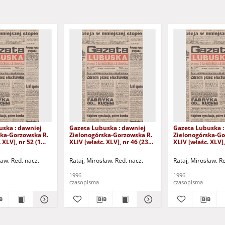
uska : dawniej
Gazeta Lubuska : dawniej
Gazeta Lubuska :
ska-Gorzowska R.
Zielonogórska-Gorzowska R.
Zielonogórska-Go
 XLV], nr 52 (1
XLIV [właśc. XLV], nr 46 (23
XLIV [właśc. XLV],
. - Wyd. 1
lutego 1996). - Wyd. 1
lutego 1996). - W
ław. Red. nacz.
Rataj, Mirosław. Red. nacz.
Rataj, Mirosław. R
1996
1996
czasopisma
czasopisma