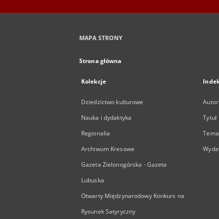
MAPA STRONY
Strona główna
Kolekcje
Inde
Dziedzictwo kulturowe
Autor
Nauka i dydaktyka
Tytuł
Regionalia
Temat
Archiwum Kresowe
Wyda
Gazeta Zielonogórska - Gazeta
Lubuska
Otwarty Międzynarodowy Konkurs na
Rysunek Satyryczny