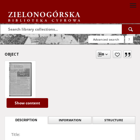
Advanced search
?
OBJECT
Show content
DESCRIPTION
INFORMATION
STRUCTURE
Title: