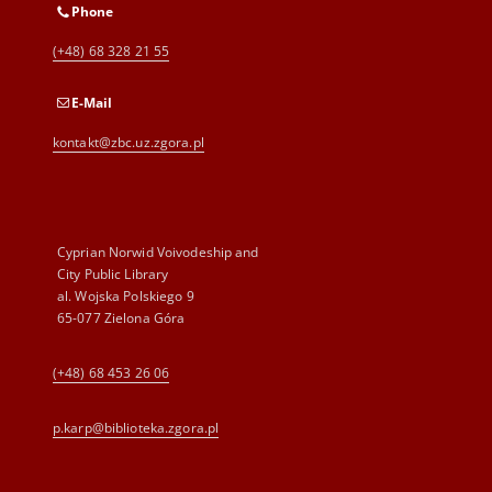
Phone
(+48) 68 328 21 55
E-Mail
kontakt@zbc.uz.zgora.pl
Cyprian Norwid Voivodeship and
City Public Library
al. Wojska Polskiego 9
65-077 Zielona Góra
(+48) 68 453 26 06
p.karp@biblioteka.zgora.pl