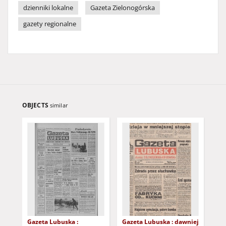
dzienniki lokalne
Gazeta Zielonogórska
gazety regionalne
OBJECTS
similar
Gazeta Lubuska :
Gazeta Lubuska : dawniej
Gaz