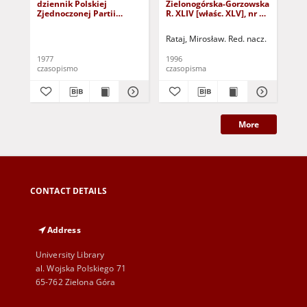
dziennik Polskiej
Zielonogórska-Gorzowska
Zi
Zjednoczonej Partii
R. XLIV [właśc. XLV], nr 52
R. 
Robotniczej : Zielona
(1 marca 1996). - Wyd. 1
(23
Góra - Gorzów R. XXVI Nr
Rataj, Mirosław. Red. nacz.
Rat
43 (23 lutego 1977). -
Wyd. A
1977
1996
199
czasopismo
czasopisma
cza
More
CONTACT DETAILS
Address
University Library
al. Wojska Polskiego 71
65-762 Zielona Góra