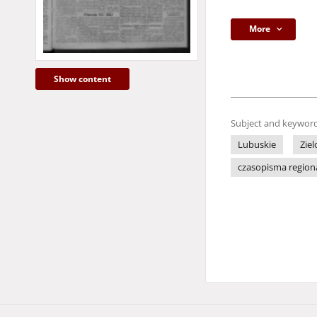
More
Show content
Subject and keyword
Lubuskie
Zie
czasopisma region