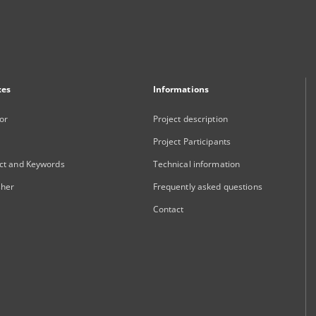
xes
Informations
or
Project description
Project Participants
ct and Keywords
Technical information
sher
Frequently asked questions
Contact