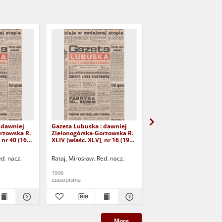
 dawniej
Gazeta Lubuska : dawniej
Gazeta Lubuska : dawn
rzowska R.
Zielonogórska-Gorzowska R.
Zielonogórska-Gorzows
 nr 40 (16
XLIV [właśc. XLV], nr 16 (19
XLI [właśc. XLII], nr 281
yd. 1
stycznia 1996). - Wyd. 1
grudnia 1993). - Wyd 1
ed. nacz.
Rataj, Mirosław. Red. nacz.
Rataj, Mirosław. Red. nac
1996
1993
czasopisma
czasopisma
More