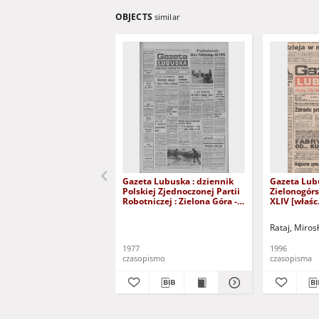
OBJECTS
similar
Gazeta Lubuska : dziennik
Gazeta Lub
Polskiej Zjednoczonej Partii
Zielonogór
Robotniczej : Zielona Góra -
XLIV [właśc.
Gorzów R. XXVI Nr 43 (23
marca 1996)
lutego 1977). - Wyd. A
Rataj, Miros
1977
1996
czasopismo
czasopisma