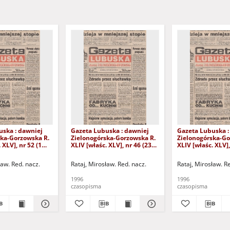
uska : dawniej
Gazeta Lubuska : dawniej
Gazeta Lubuska :
ska-Gorzowska R.
Zielonogórska-Gorzowska R.
Zielonogórska-Go
 XLV], nr 52 (1
XLIV [właśc. XLV], nr 46 (23
XLIV [właśc. XLV],
. - Wyd. 1
lutego 1996). - Wyd. 1
lutego 1996). - W
ław. Red. nacz.
Rataj, Mirosław. Red. nacz.
Rataj, Mirosław. R
1996
1996
czasopisma
czasopisma