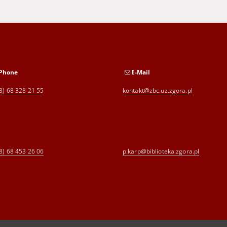
Phone
E-Mail
8) 68 328 21 55
kontakt@zbc.uz.zgora.pl
8) 68 453 26 06
p.karp@biblioteka.zgora.pl