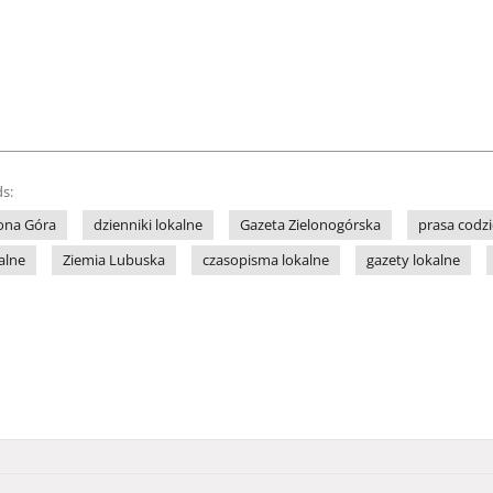
s:
lona Góra
dzienniki lokalne
Gazeta Zielonogórska
prasa codz
alne
Ziemia Lubuska
czasopisma lokalne
gazety lokalne