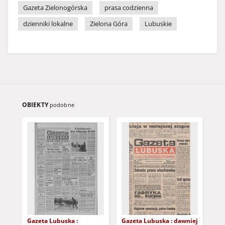
Gazeta Zielonogórska
prasa codzienna
dzienniki lokalne
Zielona Góra
Lubuskie
OBIEKTY
podobne
Gazeta Lubuska :
Gazeta Lubuska : dawniej
Gaz