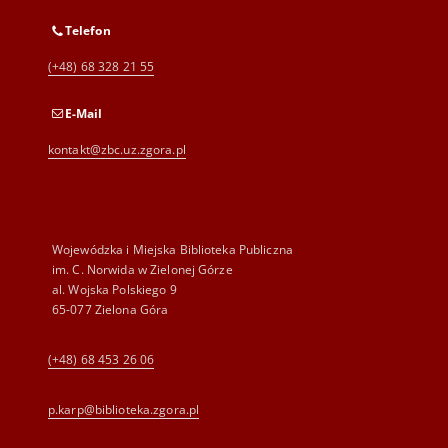
Telefon
(+48) 68 328 21 55
E-Mail
kontakt@zbc.uz.zgora.pl
Wojewódzka i Miejska Biblioteka Publiczna
im. C. Norwida w Zielonej Górze
al. Wojska Polskiego 9
65-077 Zielona Góra
(+48) 68 453 26 06
p.karp@biblioteka.zgora.pl