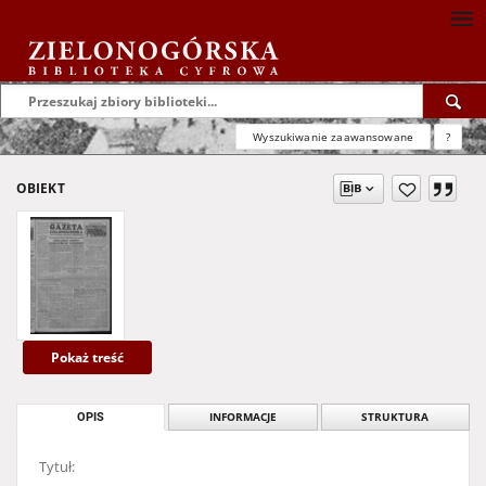
Wyszukiwanie zaawansowane
?
OBIEKT
Pokaż treść
OPIS
INFORMACJE
STRUKTURA
Tytuł: