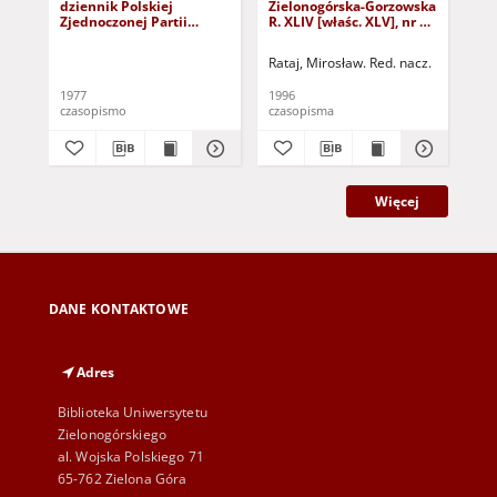
dziennik Polskiej
Zielonogórska-Gorzowska
Zi
Zjednoczonej Partii
R. XLIV [właśc. XLV], nr 52
R. 
Robotniczej : Zielona
(1 marca 1996). - Wyd. 1
(23
Góra - Gorzów R. XXVI Nr
Rataj, Mirosław. Red. nacz.
Rat
43 (23 lutego 1977). -
Wyd. A
1977
1996
199
czasopismo
czasopisma
cza
Więcej
DANE KONTAKTOWE
Adres
Biblioteka Uniwersytetu
Zielonogórskiego
al. Wojska Polskiego 71
65-762 Zielona Góra