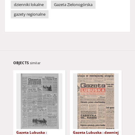
dzienniki lokalne
Gazeta Zielonogórska
gazety regionalne
OBJECTS
similar
Gazeta Lubuska :
Gazeta Lubuska : dawniej
Gaz