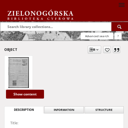
Advanced search
?
OBJECT
Show content
DESCRIPTION
INFORMATION
STRUCTURE
Title: