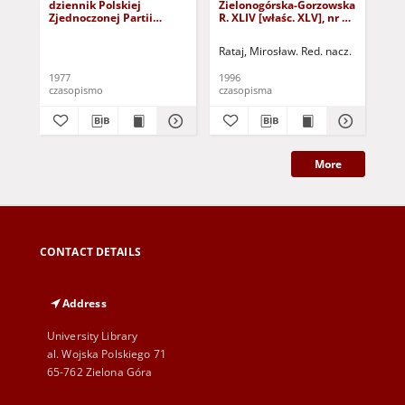
dziennik Polskiej
Zielonogórska-Gorzowska
Zi
Zjednoczonej Partii
R. XLIV [właśc. XLV], nr 52
R. 
Robotniczej : Zielona
(1 marca 1996). - Wyd. 1
(23
Góra - Gorzów R. XXVI Nr
Rataj, Mirosław. Red. nacz.
Rat
43 (23 lutego 1977). -
Wyd. A
1977
1996
199
czasopismo
czasopisma
cza
More
CONTACT DETAILS
Address
University Library
al. Wojska Polskiego 71
65-762 Zielona Góra