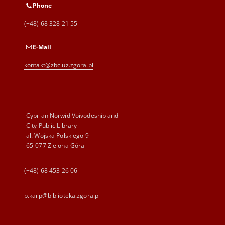
Phone
(+48) 68 328 21 55
E-Mail
kontakt@zbc.uz.zgora.pl
Cyprian Norwid Voivodeship and
City Public Library
al. Wojska Polskiego 9
65-077 Zielona Góra
(+48) 68 453 26 06
p.karp@biblioteka.zgora.pl