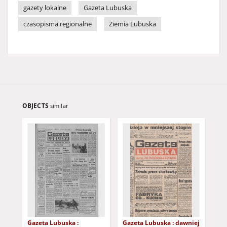
gazety lokalne
Gazeta Lubuska
czasopisma regionalne
Ziemia Lubuska
OBJECTS
similar
Gazeta Lubuska :
Gazeta Lubuska : dawniej
Gaz