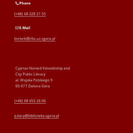
Phone
(+48) 68 328 21 55
E-Mail
kontakt@zbc.uz.zgora.pl
Cyprian Norwid Voivodeship and
City Public Library
al. Wojska Polskiego 9
65-077 Zielona Góra
(+48) 68 453 26 06
p.karp@biblioteka.zgora.pl