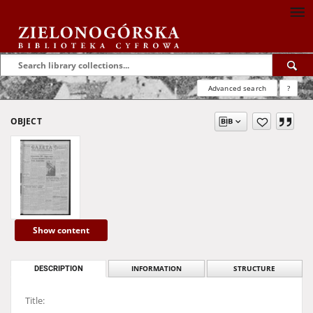
Advanced search
?
OBJECT
Show content
DESCRIPTION
INFORMATION
STRUCTURE
Title: