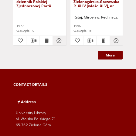
dziennik Polskiej
Zielonogórska-Gorzowska
Zi
Zjednoczonej Partii
R. XLIV [właśc. XLV], nr 52
R. 
Robotniczej : Zielona
(1 marca 1996). - Wyd. 1
(23
Góra - Gorzów R. XXVI Nr
Rataj, Mirosław. Red. nacz.
Rat
43 (23 lutego 1977). -
Wyd. A
1977
1996
199
czasopismo
czasopisma
cza
More
CONTACT DETAILS
Address
University Library
al. Wojska Polskiego 71
65-762 Zielona Góra