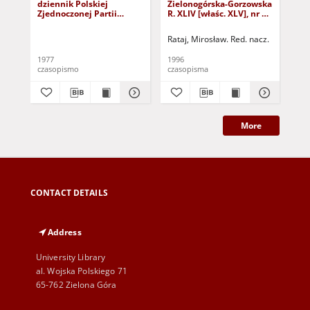
dziennik Polskiej
Zielonogórska-Gorzowska
Zi
Zjednoczonej Partii
R. XLIV [właśc. XLV], nr 52
R. 
Robotniczej : Zielona
(1 marca 1996). - Wyd. 1
(23
Góra - Gorzów R. XXVI Nr
Rataj, Mirosław. Red. nacz.
Rat
43 (23 lutego 1977). -
Wyd. A
1977
1996
199
czasopismo
czasopisma
cza
More
CONTACT DETAILS
Address
University Library
al. Wojska Polskiego 71
65-762 Zielona Góra