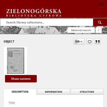
Advanced search
?
OBJECT
Show content
DESCRIPTION
INFORMATION
STRUCTURE
Title: