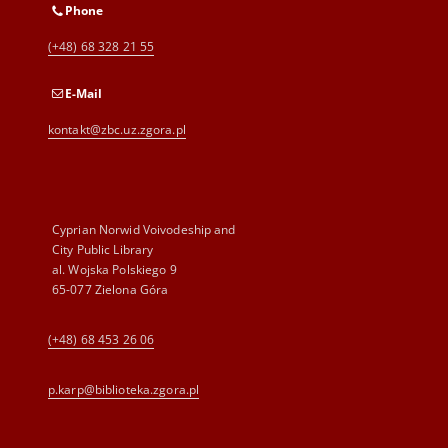
Phone
(+48) 68 328 21 55
E-Mail
kontakt@zbc.uz.zgora.pl
Cyprian Norwid Voivodeship and
City Public Library
al. Wojska Polskiego 9
65-077 Zielona Góra
(+48) 68 453 26 06
p.karp@biblioteka.zgora.pl