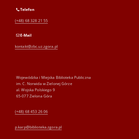
Telefon
(+48) 68 328 21 55
E-Mail
kontakt@zbc.uz.zgora.pl
Wojewódzka i Miejska Biblioteka Publiczna
im. C. Norwida w Zielonej Górze
al. Wojska Polskiego 9
65-077 Zielona Góra
(+48) 68 453 26 06
p.karp@biblioteka.zgora.pl