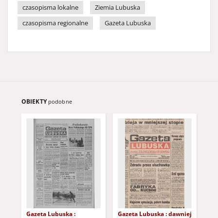
czasopisma lokalne
Ziemia Lubuska
czasopisma regionalne
Gazeta Lubuska
OBIEKTY
podobne
Gazeta Lubuska :
Gazeta Lubuska : dawniej
Gaz