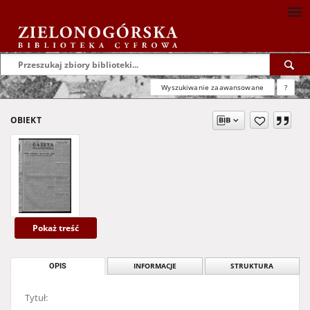
Wyszukiwanie zaawansowane
?
OBIEKT
Pokaż treść
OPIS
INFORMACJE
STRUKTURA
Tytuł: