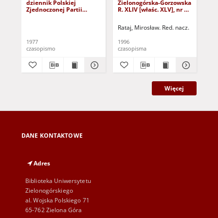
dziennik Polskiej
Zielonogórska-Gorzowska
Zi
Zjednoczonej Partii
R. XLIV [właśc. XLV], nr 52
R. 
Robotniczej : Zielona
(1 marca 1996). - Wyd. 1
(23
Góra - Gorzów R. XXVI Nr
Rataj, Mirosław. Red. nacz.
Rat
43 (23 lutego 1977). -
Wyd. A
1977
1996
199
czasopismo
czasopisma
cza
Więcej
DANE KONTAKTOWE
Adres
Biblioteka Uniwersytetu
Zielonogórskiego
al. Wojska Polskiego 71
65-762 Zielona Góra