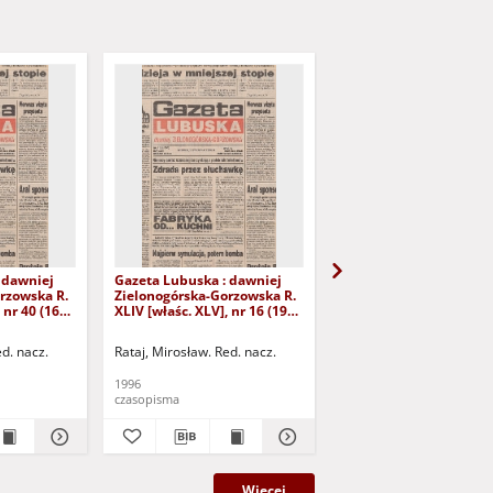
 dawniej
Gazeta Lubuska : dawniej
Gazeta Lubuska : dawn
rzowska R.
Zielonogórska-Gorzowska R.
Zielonogórska-Gorzows
 nr 40 (16
XLIV [właśc. XLV], nr 16 (19
XLI [właśc. XLII], nr 281
yd. 1
stycznia 1996). - Wyd. 1
grudnia 1993). - Wyd 1
ed. nacz.
Rataj, Mirosław. Red. nacz.
Rataj, Mirosław. Red. nac
1996
1993
czasopisma
czasopisma
Więcej