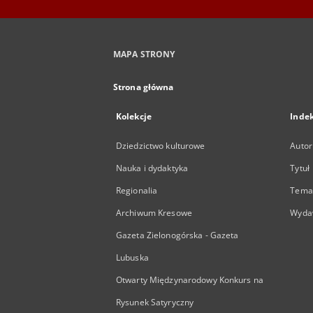
MAPA STRONY
Strona główna
Kolekcje
Inde
Dziedzictwo kulturowe
Autor
Nauka i dydaktyka
Tytuł
Regionalia
Temat
Archiwum Kresowe
Wyda
Gazeta Zielonogórska - Gazeta
Lubuska
Otwarty Międzynarodowy Konkurs na
Rysunek Satyryczny