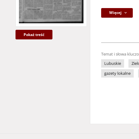
Więcej
Pokaż treść
Temat i słowa klucz
Lubuskie
Zie
gazety lokalne