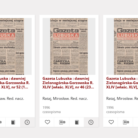
uska : dawniej
Gazeta Lubuska : dawniej
Gazeta Lubuska :
ska-Gorzowska R.
Zielonogórska-Gorzowska R.
Zielonogórska-Go
 XLV], nr 52 (1
XLIV [właśc. XLV], nr 46 (23
XLIV [właśc. XLV],
. - Wyd. 1
lutego 1996). - Wyd. 1
lutego 1996). - W
ław. Red. nacz.
Rataj, Mirosław. Red. nacz.
Rataj, Mirosław. R
1996
1996
czasopisma
czasopisma