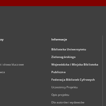
ksy
Informacje
Biblioteka Uniwersytetu
Zielonogórskiego
 i słowa kluczowe
Wojewódzka i Miejska Biblioteka
wca
Publiczna
Federacja Bibliotek Cyfrowych
Uczestnicy Projektu
Opis projektu
Dla autorów i wydawców