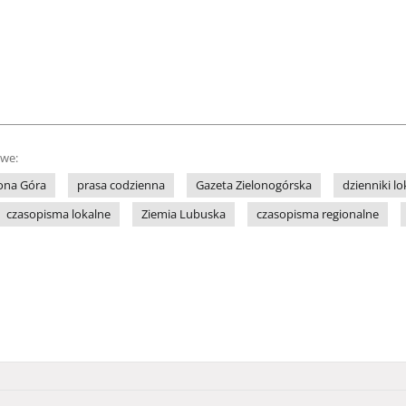
owe:
lona Góra
prasa codzienna
Gazeta Zielonogórska
dzienniki lo
czasopisma lokalne
Ziemia Lubuska
czasopisma regionalne