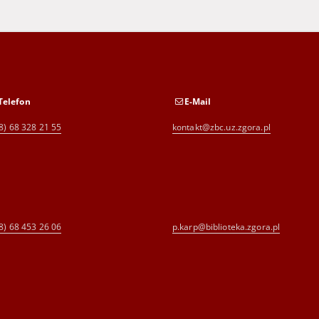
Telefon
E-Mail
8) 68 328 21 55
kontakt@zbc.uz.zgora.pl
8) 68 453 26 06
p.karp@biblioteka.zgora.pl