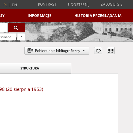
KONTRAST
ZALOGUJ SIĘ
UDOSTĘPNIJ
PL
EN
SY
INFORMACJE
HISTORIA PRZEGLĄDANIA
nsowane
?
Pobierz opis bibliograficzny
STRUKTURA
198 (20 sierpnia 1953)