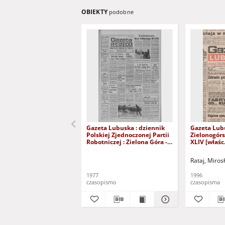
OBIEKTY
podobne
Gazeta Lubuska : dziennik
Gazeta Lub
Polskiej Zjednoczonej Partii
Zielonogór
Robotniczej : Zielona Góra -
XLIV [właśc.
Gorzów R. XXVI Nr 43 (23
marca 1996)
lutego 1977). - Wyd. A
Rataj, Miros
1977
1996
czasopismo
czasopisma